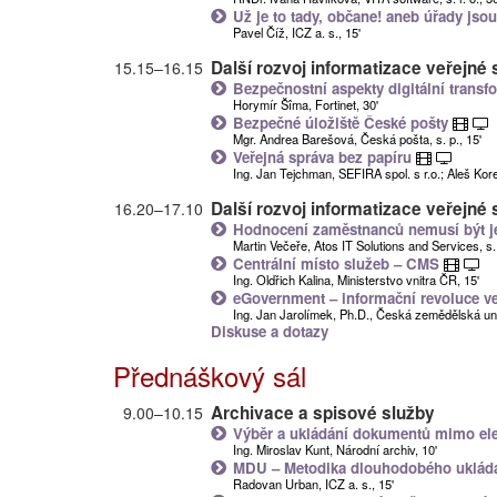
Už je to tady, občane! aneb úřady jso
Pavel Číž, ICZ a. s., 15'
Další rozvoj informatizace veřejné s
15.15
–
16.15
Bezpečnostní aspekty digitální transf
Horymír Šîma, Fortinet, 30'
Bezpečné úložiště České pošty
Mgr. Andrea Barešová, Česká pošta, s. p., 15'
Veřejná správa bez papíru
Ing. Jan Tejchman, SEFIRA spol. s r.o.; Aleš Ko
Další rozvoj informatizace veřejné 
16.20
–
17.10
Hodnocení zaměstnanců nemusí být je
Martin Večeře, Atos IT Solutions and Services, s. r
Centrální místo služeb – CMS
Ing. Oldřich Kalina, Ministerstvo vnitra ČR, 15'
eGovernment – informační revoluce ve
Ing. Jan Jarolímek, Ph.D., Česká zemědělská uni
Diskuse a dotazy
Přednáškový sál
Archivace a spisové služby
9.00
–
10.15
Výběr a ukládání dokumentů mimo ele
Ing. Miroslav Kunt, Národní archiv, 10'
MDU – Metodika dlouhodobého ukládá
Radovan Urban, ICZ a. s., 15'