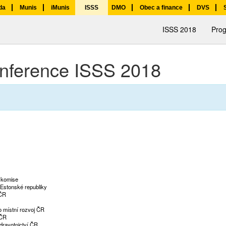
da
Munis
iMunis
ISSS
DMO
Obec a finance
DVS
ISSS 2018
Pro
nference ISSS 2018
 komise
 Estonské republiky
 ČR
ro místní rozvoj ČR
 ČR
zdravotnictví ČR