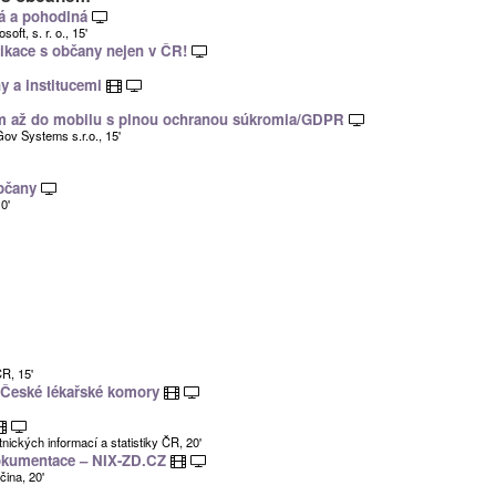
lá a pohodlná
oft, s. r. o., 15'
ikace s občany nejen v ČR!
y a institucemi
m až do mobilu s plnou ochranou súkromia/GDPR
Gov Systems s.r.o., 15'
občany
0'
ČR, 15'
u České lékařské komory
ických informací a statistiky ČR, 20'
okumentace – NIX-ZD.CZ
čina, 20'