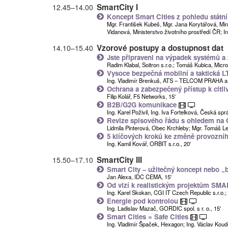
SmartCity I
12.45
–
14.00
Koncept Smart Cities z pohledu státn
Mgr. František Kubeš, Mgr. Jana Korytářová, Min
Vidanová, Ministerstvo životního prostředí ČR; I
Vzorové postupy a dostupnost dat
14.10
–
15.40
Jste připraveni na výpadek systémů a 
Radim Klabal, Soitron s.r.o.; Tomáš Kubica, Microso
Vysoce bezpečná mobilní a taktická LT
Ing. Vladimír Brenkuš, ATS – TELCOM PRAHA a. 
Ochrana a zabezpečený přístup k cit
Filip Kolář, F5 Networks, 15'
B2B/G2G komunikace
Ing. Karel Poživil, Ing. Iva Fortelková, Česká sp
Revize spisového řádu s ohledem n
Lidmila Pinterová, Obec Krchleby; Mgr. Tomáš Lechn
5 klíčových kroků ke změně provozn
Ing. Kamil Kovář, ORBIT s.r.o., 20'
SmartCity III
15.50
–
17.10
Smart City – užitečný koncept nebo 
Jan Alexa, IDC CEMA, 15'
Od vizí k realistickým projektům SM
Ing. Karel Skokan, CGI IT Czech Republic s.r.o.; O
Energie pod kontrolou
Ing. Ladislav Mazač, GORDIC spol. s r. o., 15'
Smart Cities = Safe Cities
Ing. Vladimír Špaček, Hexagon; Ing. Václav Koudele