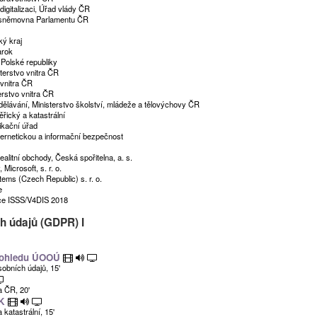
digitalizaci, Úřad vlády ČR
á sněmovna Parlamentu ČR
ký kraj
arok
Polské republiky
terstvo vnitra ČR
 vnitra ČR
erstvo vnitra ČR
vzdělávání, Ministerstvo školství, mládeže a tělovýchovy ČR
řický a katastrální
ikační úřad
ybernetickou a informační bezpečnost
ealitní obchody, Česká spořitelna, a. s.
Microsoft, s. r. o.
stems (Czech Republic) s. r. o.
e
nce ISSS/V4DIS 2018
h údajů (GDPR) I
z pohledu ÚOOÚ
obních údajů, 15'
a ČR, 20'
ZK
katastrální, 15'