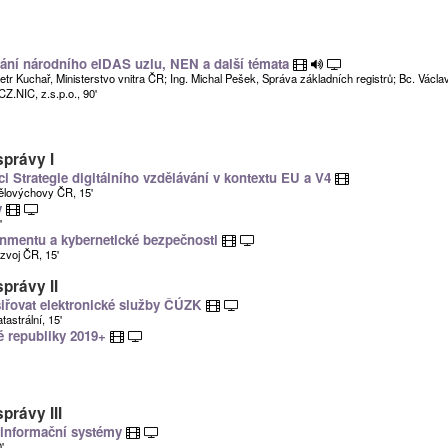
ání národního eIDAS uzlu, NEN a další témata
etr Kuchař, Ministerstvo vnitra ČR; Ing. Michal Pešek, Správa základních registrů; Bc. Václ
CZ.NIC, z.s.p.o., 90'
správy I
i Strategie digitálního vzdělávání v kontextu EU a V4
 tělovýchovy ČR, 15'
y
'
rnmentu a kybernetické bezpečnosti
zvoj ČR, 15'
správy II
šiřovat elektronické služby ČÚZK
astrální, 15'
é republiky 2019+
právy III
 informační systémy
'