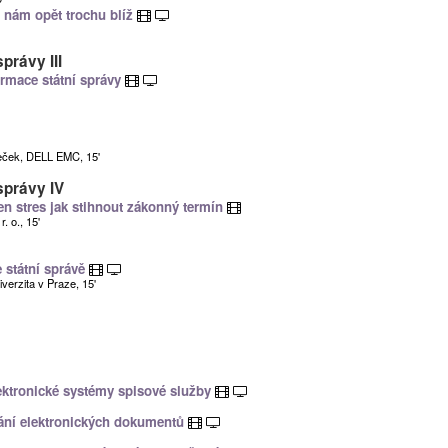
u nám opět trochu blíž
právy III
ormace státní správy
reček, DELL EMC, 15'
správy IV
n stres jak stihnout zákonný termín
. o., 15'
 státní správě
verzita v Praze, 15'
ktronické systémy spisové služby
ní elektronických dokumentů