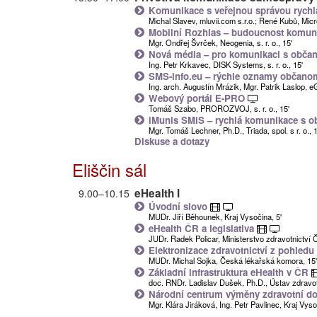
Komunikace s veřejnou správou rych
Michal Slavev, mluvii.com s.r.o.; René Kubů, Micros
Mobilní Rozhlas – budoucnost komun
Mgr. Ondřej Švrček, Neogenia, s. r. o., 15'
Nová média – pro komunikaci s občan
Ing. Petr Krkavec, DISK Systems, s. r. o., 15'
SMS-info.eu – rýchle oznamy občano
Ing. arch. Augustín Mrázik, Mgr. Patrik Laslop, e
Webový portál E-PRO
Tomáš Szabo, PROROZVOJ, s. r. o., 15'
iMunis SMiS – rychlá komunikace s 
Mgr. Tomáš Lechner, Ph.D., Triada, spol. s r. o., 1
Diskuse a dotazy
Eliščin sál
eHealth I
9.00
–
10.15
Úvodní slovo
MUDr. Jiří Běhounek, Kraj Vysočina, 5'
eHealth ČR a legislativa
JUDr. Radek Policar, Ministerstvo zdravotnictví 
Elektronizace zdravotnictví z pohled
MUDr. Michal Sojka, Česká lékařská komora, 15'
Základní infrastruktura eHealth v ČR
doc. RNDr. Ladislav Dušek, Ph.D., Ústav zdravotn
Národní centrum výměny zdravotní d
Mgr. Klára Jiráková, Ing. Petr Pavlinec, Kraj Vyso