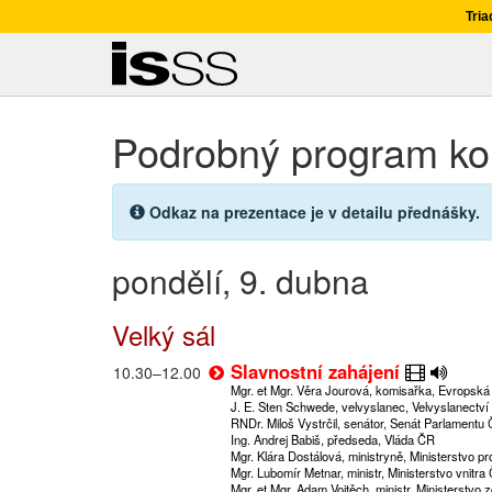
Tria
Podrobný program ko
Informace:
Odkaz na prezentace je v detailu přednášky.
pondělí, 9. dubna
Velký sál
Slavnostní zahájení
10.30
–
12.00
Mgr. et Mgr. Věra Jourová, komisařka, Evropská
J. E. Sten Schwede, velvyslanec, Velvyslanectví
RNDr. Miloš Vystrčil, senátor, Senát Parlamentu
Ing. Andrej Babiš, předseda, Vláda ČR
Mgr. Klára Dostálová, ministryně, Ministerstvo p
Mgr. Lubomír Metnar, ministr, Ministerstvo vnitra
Mgr. et Mgr. Adam Vojtěch, ministr, Ministerstvo 