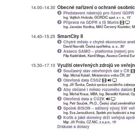
Obecné nařízení o ochraně osobníc
14.00
–
14.30
Představení nástrojů pro řízení GDP
Ing. Vojtěch Hvězda, GORDIC spol. s r. o., 15'
Příprava na GDPR s IS Munis
Ing. Jaroslav Kordina, MěÚ Červený Kostelec; Mgr.
SmartCity II
14.40
–
15.25
Chytré město v chytré ekonomice ane
David Navrátil, Česká spořitelna, a. s., 30'
Asseco SAMO – platforma (nejen) pro
Filip Kadeřábek, Kamil Mega, Asseco Central Euro
Využití otevřených zdrojů ve veřej
15.30
–
17.10
Současný stav otevřených dat v ČR
Mgr. Michal Kubáň, Ministerstvo vnitra ČR, 20'
Otevřená data ČSSZ
Ing. Jiří Šunka, Česká správa sociálního zabezp
Aby občané i město rozumělo datům
Ing. Michal Kraus, MBA, Ing. Benedikt Kotmel, Oper
Otevřená data a ČÚZK
Ing. Petr Souček, Ph.D., Český úřad zeměměřický
Spolek BISON – sdílený vývoj SW veř
Ing. Eva Janoušková, Spolek pro budování a impl
Kolik a jaké domény drží veřejná spr
Mgr. Jiří Průša, CZ.NIC, z.s.p.o., 15'
Diskuse a dotazy