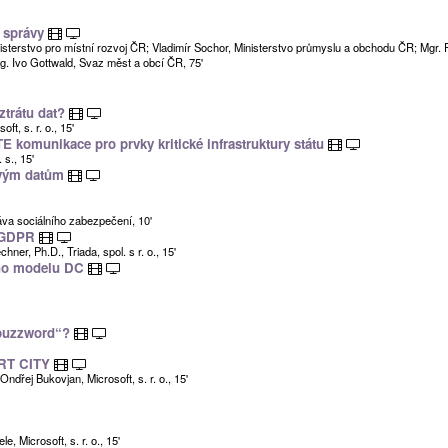
í správy
isterstvo pro místní rozvoj ČR; Vladimír Sochor, Ministerstvo průmyslu a obchodu ČR; Mgr. 
ng. Ivo Gottwald, Svaz měst a obcí ČR, 75'
ztrátu dat?
ft, s. r. o., 15'
E komunikace pro prvky kritické infrastruktury státu
s., 15'
livým datům
ráva sociálního zabezpečení, 10'
a GDPR
er, Ph.D., Triada, spol. s r. o., 15'
ího modelu DC
„buzzword“?
ART CITY
ndřej Bukovjan, Microsoft, s. r. o., 15'
, Microsoft, s. r. o., 15'