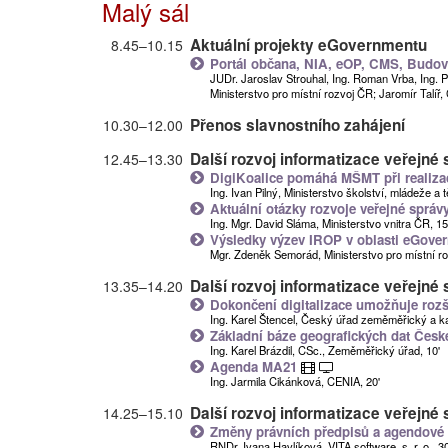
Malý sál
Aktuální projekty eGovernmentu
8.45
–
10.15
Portál občana, NIA, eOP, CMS, Budov
JUDr. Jaroslav Strouhal, Ing. Roman Vrba, Ing. P
Ministerstvo pro místní rozvoj ČR; Jaromír Talíř, 
Přenos slavnostního zahájení
10.30
–
12.00
Další rozvoj informatizace veřejné 
12.45
–
13.30
DigiKoalice pomáhá MŠMT při realizac
Ing. Ivan Pilný, Ministerstvo školství, mládeže a
Aktuální otázky rozvoje veřejné správ
Ing. Mgr. David Sláma, Ministerstvo vnitra ČR, 15
Výsledky výzev IROP v oblasti eGove
Mgr. Zdeněk Semorád, Ministerstvo pro místní ro
Další rozvoj informatizace veřejné 
13.35
–
14.20
Dokončení digitalizace umožňuje roz
Ing. Karel Štencel, Český úřad zeměměřický a kat
Základní báze geografických dat Česk
Ing. Karel Brázdil, CSc., Zeměměřický úřad, 10'
Agenda MA21
Ing. Jarmila Cikánková, CENIA, 20'
Další rozvoj informatizace veřejné s
14.25
–
15.10
Změny právních předpisů a agendové
RNDr. Ivana Havlíková, VITA software, s. r. o., 30