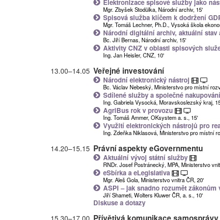
Elektronizace spisové služby jako ná
Mgr. Zbyšek Stodůlka, Národní archiv, 15'
Spisová služba klíčem k dodržení G
Mgr. Tomáš Lechner, Ph.D., Vysoká škola ekono
Národní digitální archiv, aktuální sta
Bc. Jiří Bernas, Národní archiv, 15'
Aktivity CNZ v oblasti spisových slu
Ing. Jan Heisler, CNZ, 10'
Veřejné investování
13.00
–
14.05
Národní elektronický nástroj
Bc. Václav Nebeský, Ministerstvo pro místní rozv
Sdílené služby a společné nakupování
Ing. Gabriela Vysocká, Moravskoslezský kraj, 15
AgriBus rok v provozu
Ing. Tomáš Ammer, OKsystem a. s., 15'
Využití elektronických nástrojů pro r
Ing. Zdeňka Niklasová, Ministerstvo pro místní r
Právní aspekty eGovernmentu
14.20
–
15.15
Aktuální vývoj státní služby
RNDr. Josef Postránecký, MPA, Ministerstvo vnit
eSbírka a eLegislativa
Mgr. Aleš Gola, Ministerstvo vnitra ČR, 20'
ASPI – jak snadno rozumět zákonům 
Jiří Shameti, Wolters Kluwer ČR, a. s., 10'
Diskuse a dotazy
Přívětivá komunikace samosprávy
15.30
–
17.00