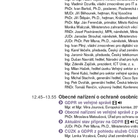
Ing. Vladimír Dzurilla, vládní zmocněnec pro IT a 
PhDr. Ivan Bartoš, Ph.D., poslanec, Poslaneck
MUDr. Jiří Běhounek, hejtman, Kraj Vysočina
PhDr. Jiří Štěpán, Ph.D., hejtman, Královéhradec
PhDr. Mgr. Ján Ferenčák, primátor, Město Kežm
Monika Walczak, Ministerstvo zahraničních věcí 
RNDr. Josef Postránecký, MPA, náměstek, Minis
JUDr. Jaroslav Strouhal, náměstek, Ministerstvo
JUDr. PhDr. Petr Mlsna, Ph.D., náměstek, Minist
Ing. Ivan Pilný, vládní zmocněnec pro digitální 
Ing. Karel Večeře, předseda, Český úřad zeměmě
Ing. Jaromír Novák, předseda, Český telekomun
Ing. Dušan Navrátil, ředitel, Národní úřad pro k
Mgr. Zdeněk Zajíček, prezident, ICT Unie, z. s.
Ing. Milan Hašek, ředitel úseku Veřejný sektor a r
Ing. René Kubů, ředitel pro sektor veřejné správy, 
Ing. Michal Stachník, generální ředitel, Cisco Sy
Ing. Petr Dvořák, generální ředitel, Česká televiz
RNDr. Tomáš Renčín, výkonný ředitel, Konfere
Obecné nařízení o ochraně osobníc
12.45
–
13.55
GDPR ve veřejné správě
Mgr. et Mgr. Věra Jourová, Evropská komise, 20'
Obecné nařízení ve veřejné správě 
PhDr. Miroslava Matoušová, Úřad pro ochranu os
Aktuální stav příprav na GDPR
JUDr. PhDr. Petr Mlsna, Ph.D., Ministerstvo vnitr
ČÚZK a GDPR z pohledu služeb ČÚ
Mgr. Lenka Vrzalová, Český úřad zeměměřický a 