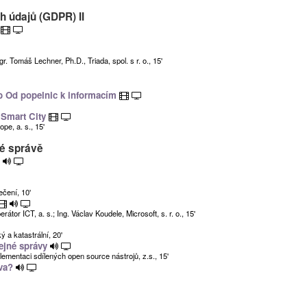
h údajů (GDPR) II
R
 Tomáš Lechner, Ph.D., Triada, spol. s r. o., 15'
b Od popelnic k informacím
 Smart City
pe, a. s., 15'
né správě
ečení, 10'
átor ICT, a. s.; Ing. Václav Koudele, Microsoft, s. r. o., 15'
 a katastrální, 20'
ejné správy
ementaci sdílených open source nástrojů, z.s., 15'
áva?