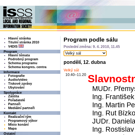
Hlavní stránka
Program podle sálu
Titulní stránka 2010
V4DIS
Poslední změna: 9. 4. 2010, 11.45
Program
Hlavní témata
Podrobný program
pondělí, 12. dubna
Schema programu
Schema kongres. centra
Velký sál
Informace
10.40–11.20
Slavnostn
Fotografie
Audio/video
Tiskové zprávy
MUDr. Přemys
Ubytování
Spolupráce
Ing. Františe
Záštita
Pořadatelé
Ing. Martin Pe
Partneři
Mediální partneři
Ing. Rut Bízko
Kontakt
Realizační tým
JUDr. Daniela
Programový výbor
Místo konání
Ing. Rostislav
Mapa
Ostatní