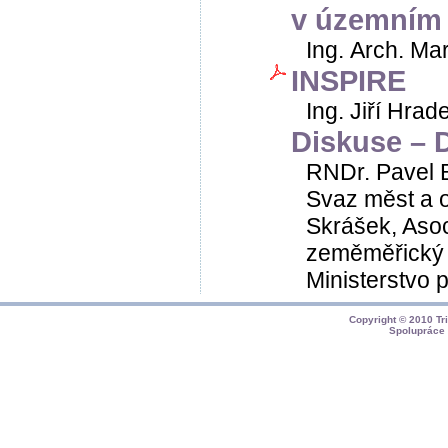
v územním 
Ing. Arch. Mar
INSPIRE
Ing. Jiří Hrad
Diskuse – D
RNDr. Pavel B
Svaz měst a o
Skrášek, Asoc
zeměměřický a
Ministerstvo p
Copyright © 2010
Tr
Spolupráce