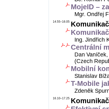
MojeID – za
Mgr. Ondřej Fi
14.55–16.05
Komunikační
Komunikačn
Ing. Jindřich K
Centrální m
Dan Vaníček, 
(Czech Republi
Mobilní kom
Stanislav Bíža
T-Mobile ja
Zdeněk Spurný
16.10–17.25
Komunikační
Efektivní s