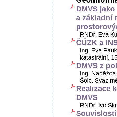
DMVS jako 
a základní n
prostorový
RNDr. Eva Kub
ČÚZK a IN
Ing. Eva Pau
katastrální, 15
DMVS z poh
Ing. Naděžda 
Šolc, Svaz mě
Realizace k
DMVS
RNDr. Ivo Skr
Souvislost