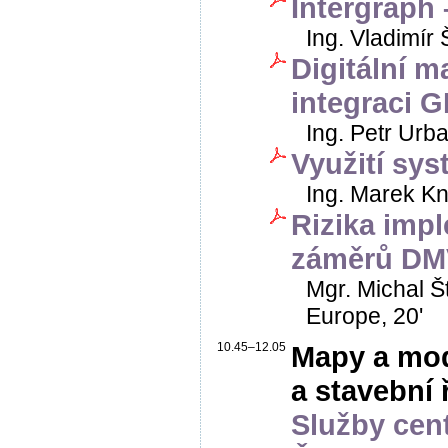
Intergraph 
Ing. Vladimír 
Digitální m
integraci G
Ing. Petr Urb
Využití sy
Ing. Marek Kn
Rizika imp
záměrů D
Mgr. Michal Š
Europe, 20'
10.45–12.05
Mapy a mod
a stavební 
Služby cent