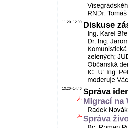
Visegrádskéh
RNDr. Tomáš 
11.20–12.00
Diskuse zás
Ing. Karel Bř
Dr. Ing. Jaro
Komunistická 
zelených; JU
Občanská demo
ICTU; Ing. Pe
moderuje Vác
13.20–14.40
Správa iden
Migrací na
Radek Novák, 
Správa živo
Bc. Roman Pudi