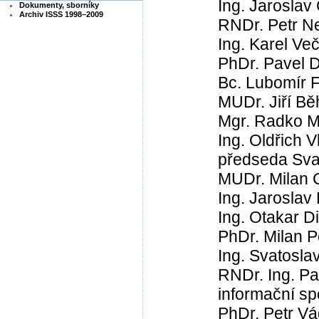
Ing. Jaroslav
Dokumenty, sborníky
Archiv ISSS 1998–2009
RNDr. Petr N
Ing. Karel V
PhDr. Pavel 
Bc. Lubomír 
MUDr. Jiří Bě
Mgr. Radko M
Ing. Oldřich 
předseda Sva
MUDr. Milan 
Ing. Jarosla
Ing. Otakar D
PhDr. Milan P
Ing. Svatosla
RNDr. Ing. P
informační sp
PhDr. Petr Vá