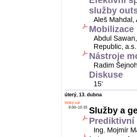
služby out
Aleš Mahdal, 
Mobilizace
Abdul Sawan,
Republic, a.s.
Nástroje m
Radim Šejnoha
Diskuse
15'
úterý, 13. dubna
Velký sál
9.00–10.35
Služby a g
Prediktivn
Ing. Mojmír M