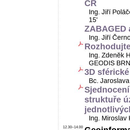
ČR
Ing. Jiří Pol
15'
ZABAGED a 
Ing. Jiří Čer
Rozhodujte
Ing. Zdeněk H
GEODIS BRNO, 
3D sférick
Bc. Jaroslava
Sjednocení
struktuře 
jednotlivýc
Ing. Miroslav 
12.30–14.00
Geoinformač