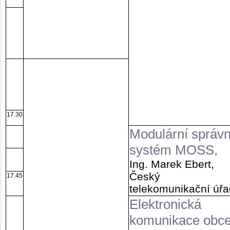
17.30
Modulární správn
systém MOSS,
Ing. Marek Ebert,
Český
17.45
telekomunikační úřa
Elektronická
komunikace obc