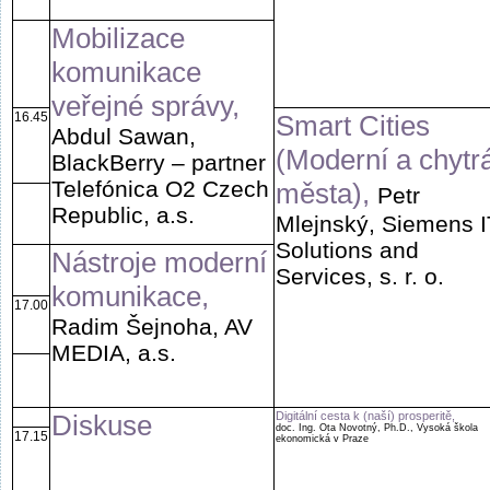
Mobilizace
komunikace
veřejné správy,
16.45
Smart Cities
Abdul Sawan,
(Moderní a chytr
BlackBerry – partner
Telefónica O2 Czech
města),
Petr
Republic, a.s.
Mlejnský, Siemens I
Solutions and
Nástroje moderní
Services, s. r. o.
komunikace,
17.00
Radim Šejnoha, AV
MEDIA, a.s.
Diskuse
Digitální cesta k (naší) prosperitě,
doc. Ing. Ota Novotný, Ph.D., Vysoká škola
17.15
ekonomická v Praze