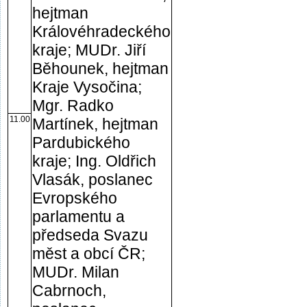
hejtman
Královéhradeckého
kraje; MUDr. Jiří
Běhounek, hejtman
Kraje Vysočina;
Mgr. Radko
11.00
Martínek, hejtman
Pardubického
kraje; Ing. Oldřich
Vlasák, poslanec
Evropského
parlamentu a
předseda Svazu
měst a obcí ČR;
MUDr. Milan
Cabrnoch,