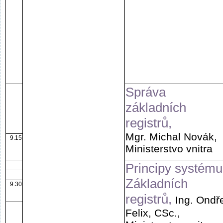
Správa
základních
registrů,
Mgr. Michal Novák,
9.15
Ministerstvo vnitra
Principy systému
Základních
9.30
registrů,
Ing. Ondř
Felix, CSc.,