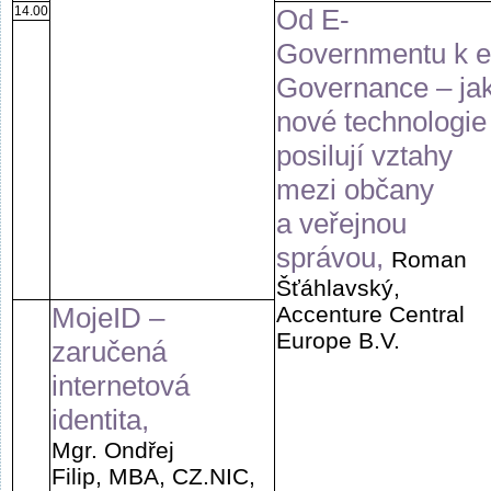
14.00
Od E-
Governmentu k e
Governance – ja
nové technologie
posilují vztahy
mezi občany
a veřejnou
správou,
Roman
Šťáhlavský,
MojeID –
Accenture Central
Europe B.V.
zaručená
internetová
identita,
Mgr. Ondřej
Filip, MBA, CZ.NIC,