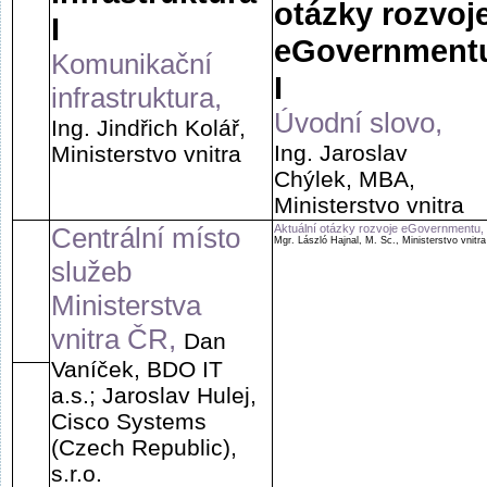
otázky rozvoj
I
eGovernment
Komunikační
I
infrastruktura,
Úvodní slovo,
Ing. Jindřich Kolář,
Ing. Jaroslav
Ministerstvo vnitra
Chýlek, MBA,
Ministerstvo vnitra
Centrální místo
Aktuální otázky rozvoje eGovernmentu,
Mgr. László Hajnal, M. Sc., Ministerstvo vnitra
služeb
Ministerstva
vnitra ČR,
Dan
Vaníček, BDO IT
a.s.; Jaroslav Hulej,
Cisco Systems
(Czech Republic),
s.r.o.