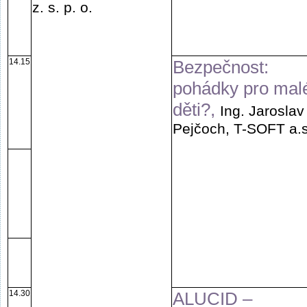
z. s. p. o.
14.15
Bezpečnost:
pohádky pro mal
děti?,
Ing. Jaroslav
Pejčoch, T-SOFT a.s
14.30
ALUCID –