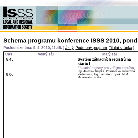
Schema programu konference ISSS 2010, pondě
Poslední změna: 9. 4. 2010, 11.45.
[
Úterý
,
Podrobný program
,
Titulní stránka
]
Čas
Velký sál
Malý sál
8.45
Systém základních registrů na
startu I
Základní registry pro veřejnou správu,
Ing. Jaroslav Krupka, Poslanecká sněmovna
9.00
Parlamentu; Ing. Jaroslav Chýlek, MBA,
Ministerstvo vnitra