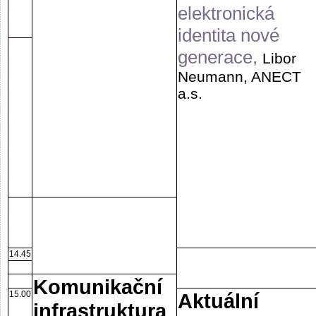
elektronická
identita nové
generace,
Libor
Neumann, ANECT
a.s.
14.45
Komunikační
15.00
Aktuální
infrastruktura