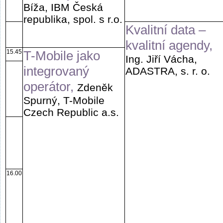
Bíža, IBM Česká
republika, spol. s r.o.
Kvalitní data –
kvalitní agendy,
15.45
T-Mobile jako
Ing. Jiří Vácha,
integrovaný
ADASTRA, s. r. o.
operátor,
Zdeněk
Spurný, T-Mobile
Czech Republic a.s.
16.00