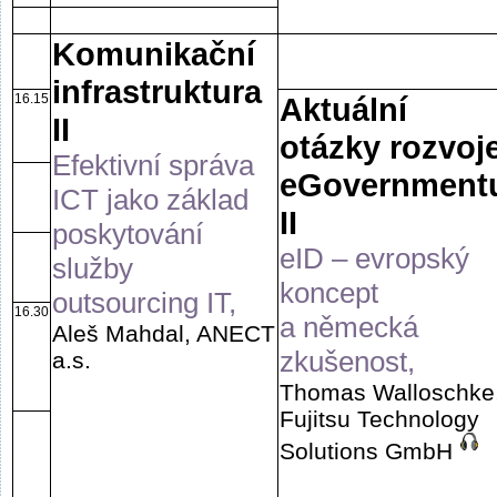
Komunikační
infrastruktura
16.15
Aktuální
II
otázky rozvoj
Efektivní správa
eGovernment
ICT jako základ
II
poskytování
eID – evropský
služby
koncept
outsourcing IT,
16.30
a německá
Aleš Mahdal, ANECT
zkušenost,
a.s.
Thomas Walloschke
Fujitsu Technology
Solutions GmbH