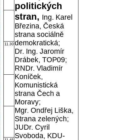
politických
stran,
Ing. Karel
Březina, Česká
strana sociálně
demokratická;
11.30
Dr. Ing. Jaromír
Drábek, TOP09;
RNDr. Vladimír
Koníček,
Komunistická
strana Čech a
Moravy;
Mgr. Ondřej Liška,
Strana zelených;
JUDr. Cyril
Svoboda, KDU-