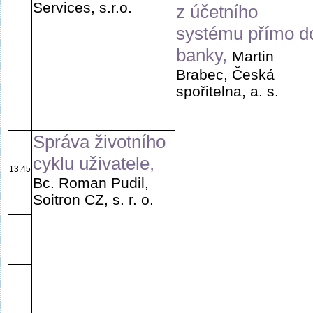
Services, s.r.o.
z účetního
systému přímo d
banky,
Martin
Brabec, Česká
spořitelna, a. s.
Správa životního
cyklu uživatele,
13.45
Bc. Roman Pudil,
Soitron CZ, s. r. o.