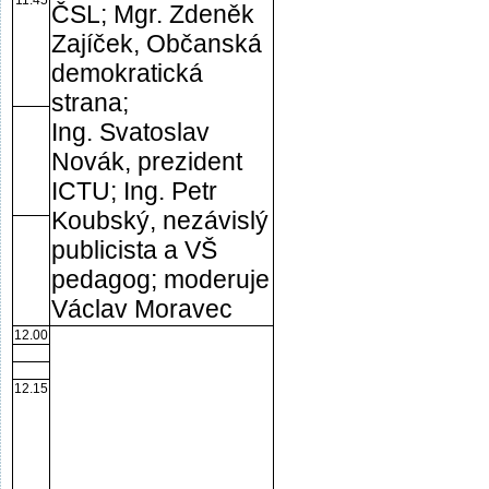
11.45
ČSL; Mgr. Zdeněk
Zajíček, Občanská
demokratická
strana;
Ing. Svatoslav
Novák, prezident
ICTU; Ing. Petr
Koubský, nezávislý
publicista a VŠ
pedagog; moderuje
Václav Moravec
12.00
12.15