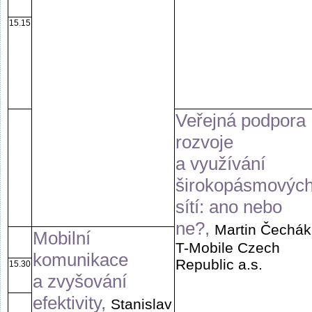
15.15
Veřejná podpora
rozvoje
a využívání
širokopásmovýc
sítí: ano nebo
ne?,
Martin Čechák
Mobilní
T-Mobile Czech
komunikace
Republic a.s.
15.30
a zvyšování
efektivity,
Stanislav