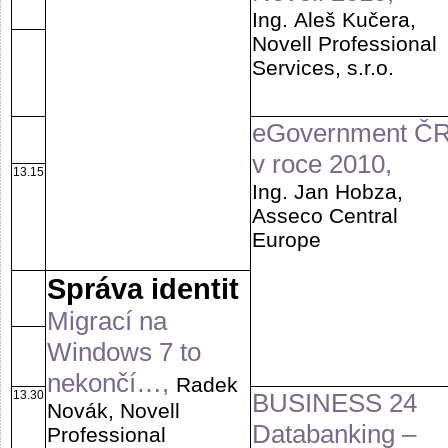
Ing. Aleš Kučera,
Novell Professional
Services, s.r.o.
eGovernment Č
v roce 2010,
13.15
Ing. Jan Hobza,
Asseco Central
Europe
Správa identit
Migrací na
Windows 7 to
nekončí…,
Radek
13.30
BUSINESS 24
Novák, Novell
Databanking –
Professional