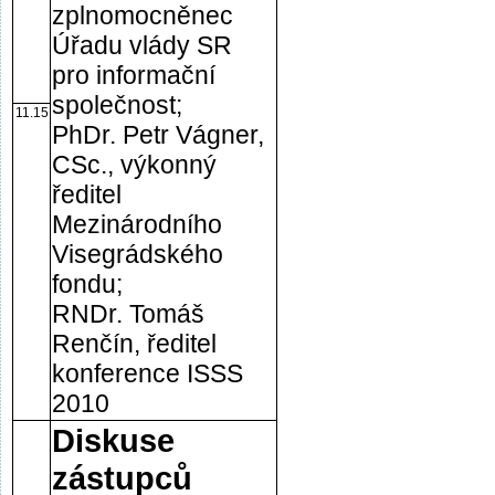
zplnomocněnec
Úřadu vlády SR
pro informační
společnost;
11.15
PhDr. Petr Vágner,
CSc., výkonný
ředitel
Mezinárodního
Visegrádského
fondu;
RNDr. Tomáš
Renčín, ředitel
konference ISSS
2010
Diskuse
zástupců