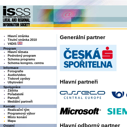
Hlavní stránka
Generální partner
Titulní stránka 2010
V4DIS
Program
Hlavní témata
Podrobný program
Schema programu
Schema kongres. centra
Informace
Fotografie
Audio/video
Tiskové zprávy
Hlavní partneři
Ubytování
Spolupráce
Záštita
Pořadatelé
Partneři
Mediální partneři
Kontakt
Realizační tým
Programový výbor
Místo konání
Mapa
Hlavní odborný partner
Ostatní