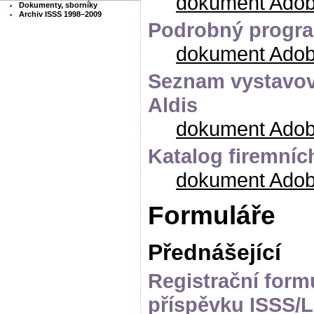
dokument Adob
Dokumenty, sborníky
Archiv ISSS 1998–2009
Podrobný progra
dokument Adob
Seznam vystavov
Aldis
dokument Adob
Katalog firemníc
dokument Adob
Formuláře
Přednášející
Registrační form
příspěvku ISSS/