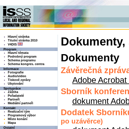
Hlavní stránka
Dokumenty, 
Titulní stránka 2010
V4DIS
Program
Hlavní témata
Dokumenty
Podrobný program
Schema programu
Schema kongres. centra
Závěrečná zpráva
Informace
Fotografie
Audio/video
Adobe Acrobat
Tiskové zprávy
Ubytování
Sborník konfere
Spolupráce
Záštita
Pořadatelé
dokument Adob
Partneři
Mediální partneři
Kontakt
Dodatek Sborník
Realizační tým
Programový výbor
Místo konání
po uzávěrce)
Mapa
Ostatní