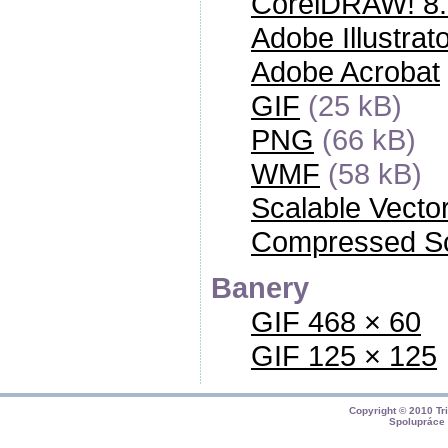
CorelDRAW! 8.
Adobe Illustrat
Adobe Acrobat
GIF
(25 kB)
PNG
(66 kB)
WMF
(58 kB)
Scalable Vecto
Compressed Sc
Banery
GIF 468 × 60
GIF 125 × 125
Copyright © 2010
Tr
Spolupráce