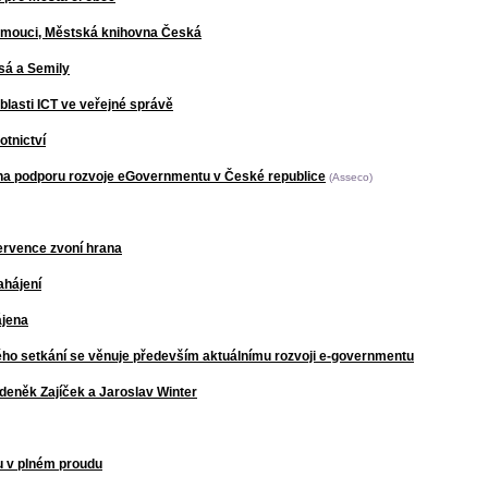
lomouci, Městská knihovna Česká
isá a Semily
oblasti ICT ve veřejné správě
otnictví
l na podporu rozvoje eGovernmentu v České republice
(Asseco)
ervence zvoní hrana
ahájení
ájena
ho setkání se věnuje především aktuálnímu rozvoji e-governmentu
 Zdeněk Zajíček a Jaroslav Winter
u v plném proudu