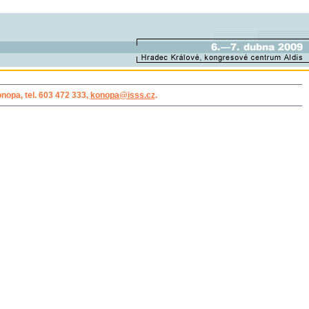
nopa, tel. 603 472 333,
konopa@isss.cz
.