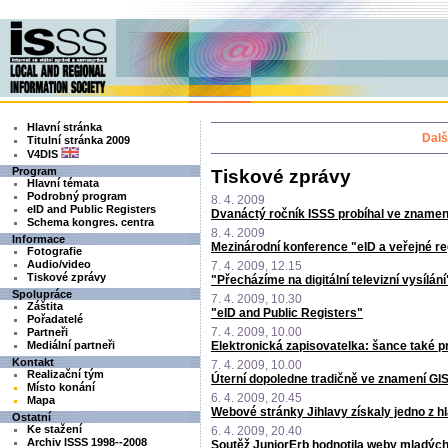
Hlavní stránka
Dalš
Titulní stránka 2009
V4DIS
Program
Tiskové zprávy
Hlavní témata
Podrobný program
8. 4. 2009
eID and Public Registers
Dvanáctý ročník ISSS probíhal ve znamen
Schema kongres. centra
8. 4. 2009
Informace
Mezinárodní konference "eID a veřejné re
Fotografie
Audio/video
7. 4. 2009, 12.15
Tiskové zprávy
"Přecházíme na digitální televizní vysílání
Spolupráce
7. 4. 2009, 10.30
Záštita
"eID and Public Registers"
Pořadatelé
7. 4. 2009, 10.00
Partneři
Mediální partneři
Elektronická zapisovatelka: šance také pr
Kontakt
7. 4. 2009, 10.00
Realizační tým
Úterní dopoledne tradičně ve znamení GI
Místo konání
6. 4. 2009, 20.45
Mapa
Webové stránky Jihlavy získaly jedno z h
Ostatní
Ke stažení
6. 4. 2009, 20.40
Archiv ISSS 1998--2008
Soutěž JuniorErb hodnotila weby mladých