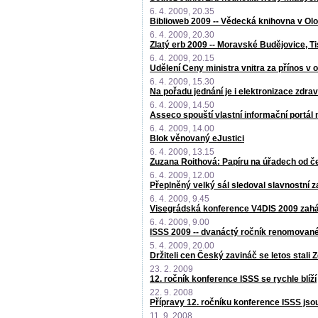
6. 4. 2009, 20.35
Biblioweb 2009 -- Vědecká knihovna v O
6. 4. 2009, 20.30
Zlatý erb 2009 -- Moravské Budějovice, T
6. 4. 2009, 20.15
Udělení Ceny ministra vnitra za přínos v 
6. 4. 2009, 15.30
Na pořadu jednání je i elektronizace zdrav
6. 4. 2009, 14.50
Asseco spouští vlastní informační portá
6. 4. 2009, 14.00
Blok věnovaný eJustici
6. 4. 2009, 13.15
Zuzana Roithová: Papíru na úřadech od č
6. 4. 2009, 12.00
Přeplněný velký sál sledoval slavnostní z
6. 4. 2009, 9.45
Visegrádská konference V4DIS 2009 zah
6. 4. 2009, 9.00
ISSS 2009 -- dvanáctý ročník renomované
5. 4. 2009, 20.00
Držiteli cen Český zavináč se letos stali
23. 2. 2009
12. ročník konference ISSS se rychle blíží
22. 9. 2008
Přípravy 12. ročníku konference ISSS jso
11. 9. 2008