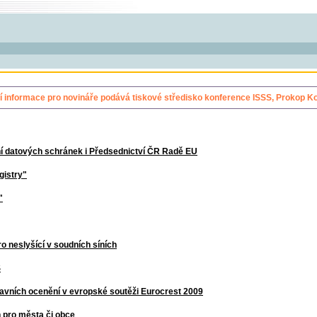
í informace pro novináře podává tiskové středisko konference ISSS, Prokop Ko
í datových schránek i Předsednictví ČR Radě EU
gistry"
"
o neslyšící v soudních síních
S
lavních ocenění v evropské soutěži Eurocrest 2009
 pro města či obce