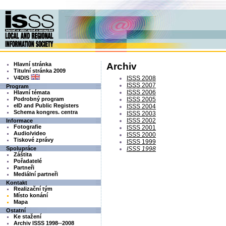
Hlavní stránka
Archiv
Titulní stránka 2009
V4DIS
ISSS 2008
ISSS 2007
Program
ISSS 2006
Hlavní témata
Podrobný program
ISSS 2005
eID and Public Registers
ISSS 2004
Schema kongres. centra
ISSS 2003
ISSS 2002
Informace
Fotografie
ISSS 2001
Audio/video
ISSS 2000
Tiskové zprávy
ISSS 1999
Spolupráce
ISSS 1998
Záštita
Pořadatelé
Partneři
Mediální partneři
Kontakt
Realizační tým
Místo konání
Mapa
Ostatní
Ke stažení
Archiv ISSS 1998--2008