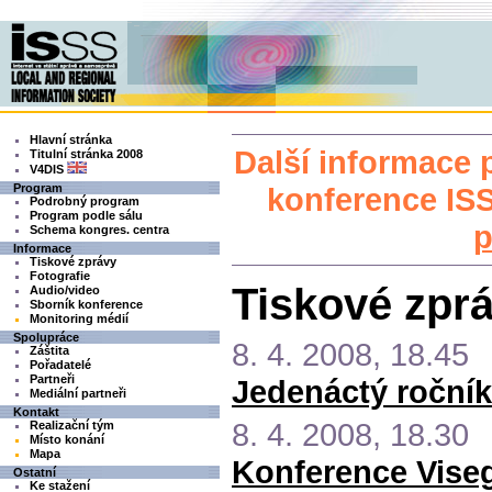
Hlavní stránka
Další informace 
Titulní stránka 2008
V4DIS
Program
konference ISS
Podrobný program
Program podle sálu
p
Schema kongres. centra
Informace
Tiskové zprávy
Fotografie
Tiskové zpr
Audio/video
Sborník konference
Monitoring médií
Spolupráce
8. 4. 2008, 18.45
Záštita
Pořadatelé
Partneři
Jedenáctý ročník
Mediální partneři
Kontakt
8. 4. 2008, 18.30
Realizační tým
Místo konání
Mapa
Konference Viseg
Ostatní
Ke stažení