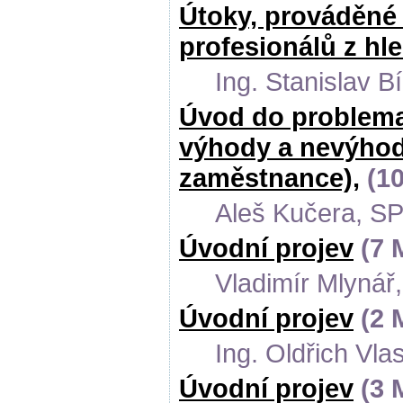
Útoky, prováděné 
profesionálů z hl
Ing. Stanislav B
Úvod do problemat
výhody a nevýhody
zaměstnance),
(10
Aleš Kučera, S
Úvodní projev
(7 
Vladimír Mlynář,
Úvodní projev
(2 
Ing. Oldřich Vl
Úvodní projev
(3 