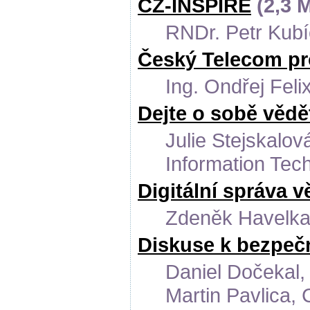
CZ-INSPIRE
(2,3 
RNDr. Petr Kub
Český Telecom pr
Ing. Ondřej Fel
Dejte o sobě vědě
Julie Stejskalo
Information Tec
Digitální správa v
Zdeněk Havelka,
Diskuse k bezpeč
Daniel Dočekal, 
Martin Pavlica, 