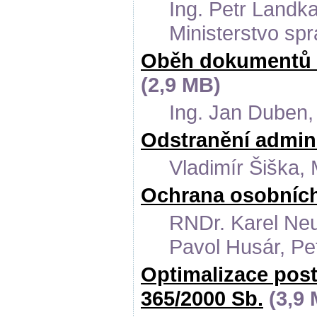
Ing. Petr Landk
Ministerstvo sp
Oběh dokumentů m
(2,9 MB)
Ing. Jan Duben,
Odstranění admini
Vladimír Šiška, 
Ochrana osobních 
RNDr. Karel Neu
Pavol Husár, Pe
Optimalizace post
365/2000 Sb.
(3,9 