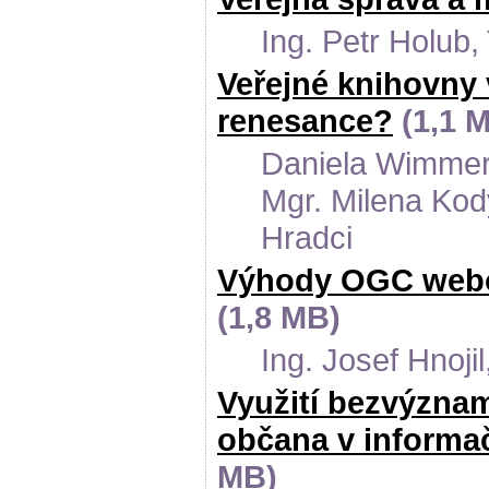
Ing. Petr Holub,
Veřejné knihovny 
renesance?
(1,1 
Daniela Wimmer
Mgr. Milena Kod
Hradci
Výhody OGC webov
(1,8 MB)
Ing. Josef Hnojil
Využití bezvýznam
občana v informa
MB)