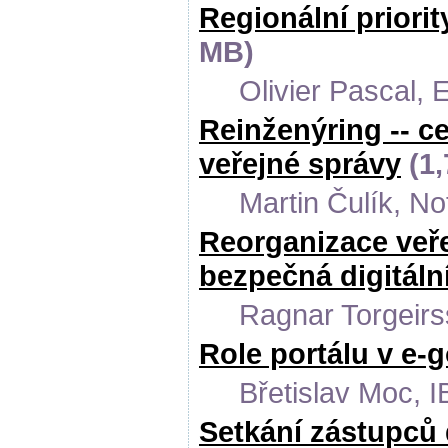
Regionální priori
MB)
Olivier Pascal,
Reinženýring -- c
veřejné správy
(1,
Martin Čulík, No
Reorganizace veřej
bezpečná digitáln
Ragnar Torgeirs
Role portálu v e
Břetislav Moc, 
Setkání zástupců