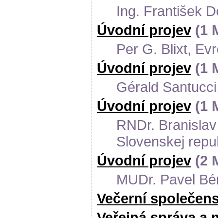
Ing. František 
Úvodní projev
(1 
Per G. Blixt, E
Úvodní projev
(1 
Gérald Santucci
Úvodní projev
(1 
RNDr. Branislav
Slovenskej repu
Úvodní projev
(2 
MUDr. Pavel Bém
Večerní společen
Veřejná správa a