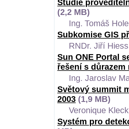
Studie proveditel
(2,2 MB)
Ing. Tomáš Hole
Subkomise GIS p
RNDr. Jiří Hiess
Sun ONE Portal se
řešení s důrazem
Ing. Jaroslav M
Světový summit m
2003
(1,9 MB)
Veronique Kleck
Systém pro detek