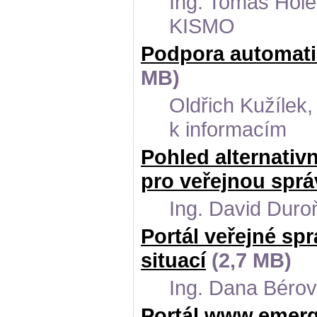
Ing. Tomáš Holen
KISMO
Podpora automati
MB)
Oldřich Kužílek
k informacím
Pohled alternativ
pro veřejnou spr
Ing. David Duro
Portál veřejné spr
situací
(2,7 MB)
Ing. Dana Bérov
Portál www.emerg