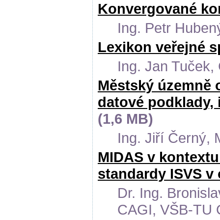
Konvergované kom
Ing. Petr Hubený
Lexikon veřejné s
Ing. Jan Tuček, 
Městský územně o
datové podklady, 
(1,6 MB)
Ing. Jiří Černý,
MIDAS v kontextu
standardy ISVS v 
Dr. Ing. Bronis
CAGI, VŠB-TU 