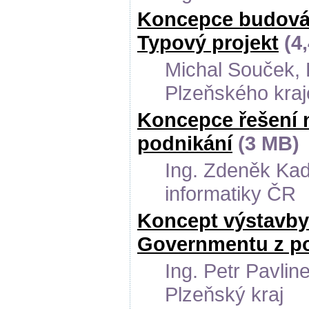
Koncepce budování
Typový projekt
(4
Michal Souček, 
Plzeňského kraj
Koncepce řešení 
podnikání
(3 MB)
Ing. Zdeněk Kadl
informatiky ČR
Koncept výstavby 
Governmentu z po
Ing. Petr Pavlin
Plzeňský kraj