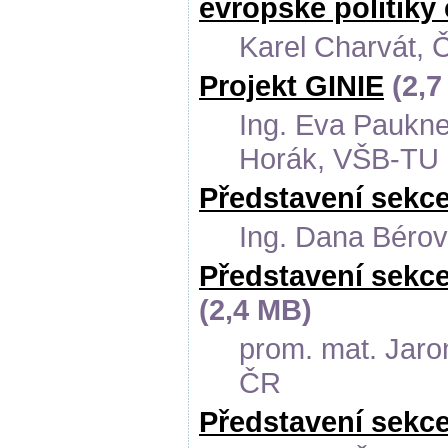
evropské politiky
Karel Charvát, 
Projekt GINIE
(2,7
Ing. Eva Paukner
Horák, VŠB-TU 
Představení sekc
Ing. Dana Bérov
Představení sekce
(2,4 MB)
prom. mat. Jarom
ČR
Představení sekc