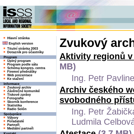
Hlavní stránka
Zvukový arch
English version
Titulní stránka 2003
Dotazník pro účastníky
Aktivity regionů v
Program
Úplný program
MB)
Program podle sálu
Schéma kongres. centra
Firemní přednášky
Ing. Petr Pavlin
Web prezentace
Ke stažení
Informace
Archiv českého we
Zvukový archiv
Závěrečné komuniké
Tiskové zprávy
svobodného příst
Fotografie
Sborník konference
Statistika
Ing. Petr Žabič
Radio Solón
Spolupráce
Výbory
Ludmila Celbov
Pořadatelé
Partneři
Mediální partneři
Atestace
(3,7 MB)
Kontakt