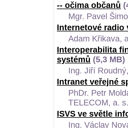
-- očima občanů
(
Mgr. Pavel Šim
Internetové radio
Adam Křikava, a
Interoperabilita f
systémů
(5,3 MB)
Ing. Jiří Roudný
Intranet veřejné s
PhDr. Petr Mold
TELECOM, a. s
ISVS ve světle in
Ing. Václav Nov