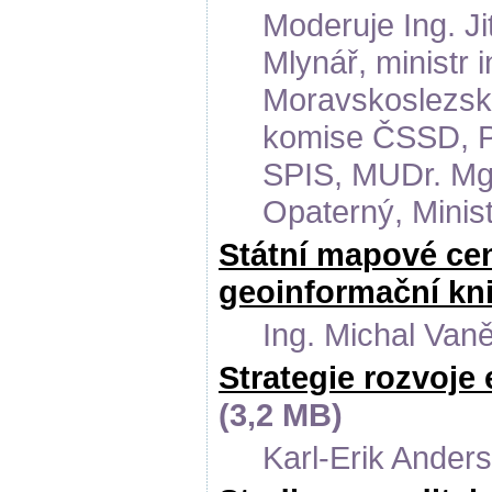
Moderuje Ing. Ji
Mlynář, ministr
Moravskoslezské
komise ČSSD, Pe
SPIS, MUDr. Mgr
Opaterný, Minis
Státní mapové cen
geoinformační kn
Ing. Michal Vaně
Strategie rozvoje
(3,2 MB)
Karl-Erik Ander