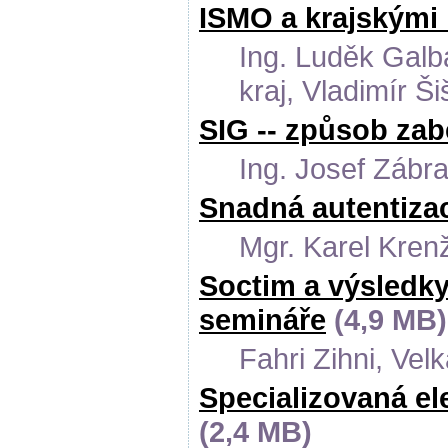
ISMO a krajskými 
Ing. Luděk Galb
kraj, Vladimír Š
SIG -- způsob zab
Ing. Josef Zábr
Snadná autentizac
Mgr. Karel Kren
Soctim a výsledk
semináře
(4,9 MB)
Fahri Zihni, Velk
Specializovaná el
(2,4 MB)