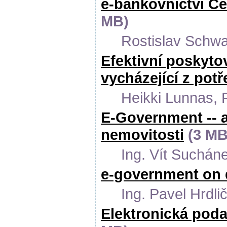
e-bankovnictví Čes
MB)
Rostislav Schwar
Efektivní poskyto
vycházející z pot
Heikki Lunnas, 
E-Government -- a
nemovitosti
(3 MB
Ing. Vít Suchán
e-government on
Ing. Pavel Hrdli
Elektronická poda