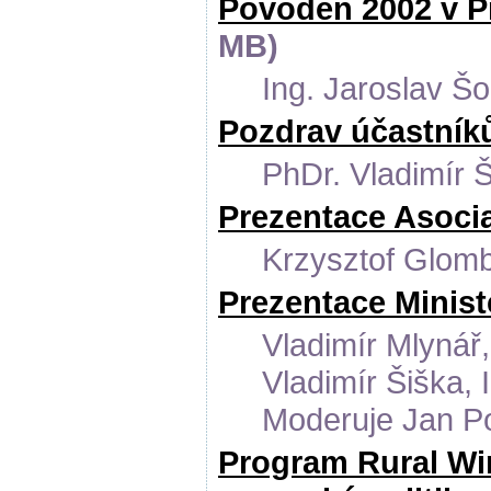
Povodeň 2002 v Pra
MB)
Ing. Jaroslav Š
Pozdrav účastník
PhDr. Vladimír 
Prezentace Asoci
Krzysztof Glomb
Prezentace Minist
Vladimír Mlynář,
Vladimír Šiška, 
Moderuje Jan P
Program Rural Wi