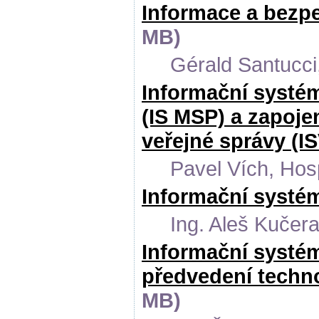
Informace a bezp
MB)
Gérald Santucci
Informační systém
(IS MSP) a zapoj
veřejné správy (I
Pavel Vích, Ho
Informační systém
Ing. Aleš Kučer
Informační systém
předvedení techno
MB)