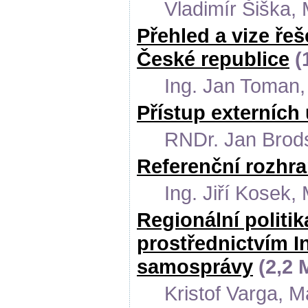
Vladimír Šiška, 
Přehled a vize ře
České republice
(
Ing. Jan Toman,
Přístup externích 
RNDr. Jan Brods
Referenční rozhra
Ing. Jiří Kosek,
Regionální politi
prostřednictvím In
samosprávy
(2,2 
Kristof Varga, 