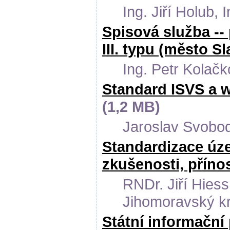
Ing. Jiří Holub, I
Spisová služba -
III. typu (město Sl
Ing. Petr Kolač
Standard ISVS a 
(1,2 MB)
Jaroslav Svobod
Standardizace úze
zkušenosti, příno
RNDr. Jiří Hies
Jihomoravský kr
Státní informační 