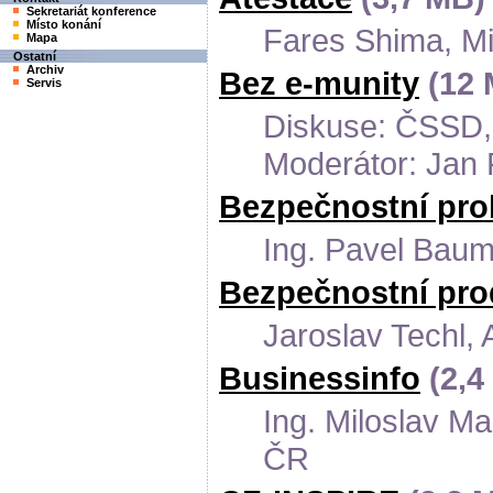
Sekretariát konference
Místo konání
Fares Shima, Mi
Mapa
Ostatní
Archiv
Bez e-munity
(12 
Servis
Diskuse: ČSSD
Moderátor: Jan
Bezpečnostní pro
Ing. Pavel Bau
Bezpečnostní pro
Jaroslav Techl, 
Businessinfo
(2,4
Ing. Miloslav M
ČR