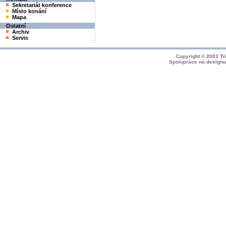
Sekretariát konference
Místo konání
Mapa
Ostatní
Archiv
Servis
Copyright © 2003
Tr
Spolupráce na design