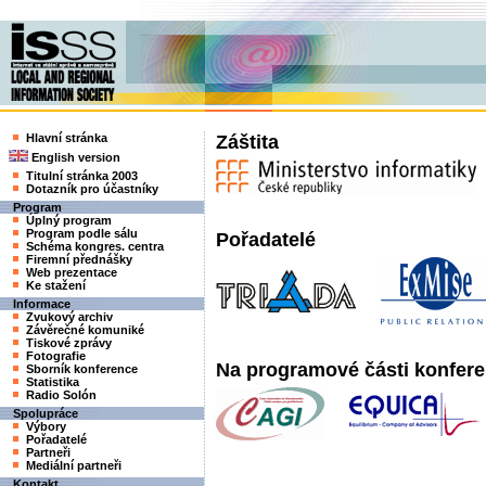
Hlavní stránka
Záštita
English version
Titulní stránka 2003
Dotazník pro účastníky
Program
Úplný program
Program podle sálu
Pořadatelé
Schéma kongres. centra
Firemní přednášky
Web prezentace
Ke stažení
Informace
Zvukový archiv
Závěrečné komuniké
Tiskové zprávy
Fotografie
Na programové části konfere
Sborník konference
Statistika
Radio Solón
Spolupráce
Výbory
Pořadatelé
Partneři
Mediální partneři
Kontakt