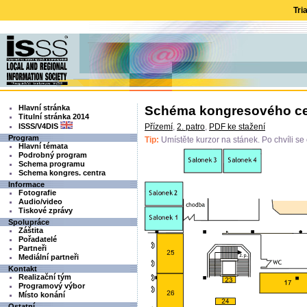
Tri
Hlavní stránka
Schéma kongresového cent
Titulní stránka 2014
ISSS/V4DIS
Přízemí
,
2. patro
,
PDF ke stažení
Program
Tip:
Umístěte kurzor na stánek. Po chvíli s
Hlavní témata
Podrobný program
Schema programu
Schema kongres. centra
Informace
Fotografie
Audio/video
Tiskové zprávy
Spolupráce
Záštita
Pořadatelé
Partneři
Mediální partneři
Kontakt
Realizační tým
Programový výbor
Místo konání
Ostatní