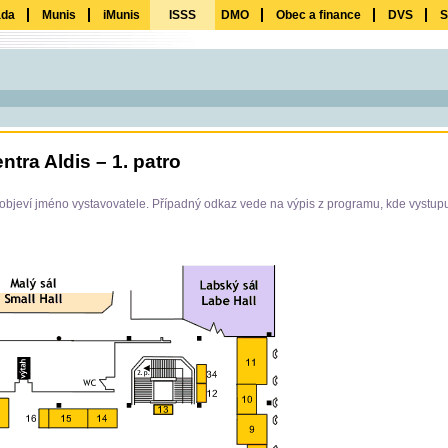
ada
Munis
iMunis
ISSS
DMO
Obec a finance
DVS
S
ra Aldis – 1. patro
e objeví jméno vystavovatele. Případný odkaz vede na výpis z programu, kde vystup