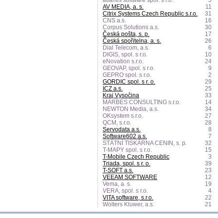
atlantis software spol. s r.o.
5
AV MEDIA, a. s.
11
Citrix Systems Czech Republic s.r.o.
31
CNS a.s.
16
Corpus Solutions a.s.
30
Česká pošta, s. p.
17
Česká spořitelna, a. s.
26
Dial Telecom, a.s.
6
DIGIS, spol. s r.o.
10
eNovation s.r.o.
24
GEOVAP, spol. s r.o.
9
GEPRO spol. s r.o.
2
GORDIC spol. s r. o.
29
ICZ a.s.
25
Kraj Vysočina
33
MARBES CONSULTING s.r.o.
14
NEWTON Media, a.s.
34
OKsystem s.r.o.
27
QCM, s.r.o.
28
Servodata a.s.
8
Software602 a.s.
7
STÁTNÍ TISKÁRNA CENIN, s. p.
32
T-MAPY spol. s r.o.
15
T-Mobile Czech Republic
3
Triada, spol. s r. o.
39
T-SOFT a.s.
23
VEEAM SOFTWARE
12
Vema, a. s.
19
VERA, spol. s r.o.
4
VITA software, s.r.o.
22
Wolters Kluwer, a.s.
21