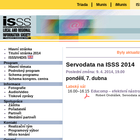
Triada
Munis
iMunis
IS
Hlavní stránka
Byly aktuali
Titulní stránka 2014
ISSS/V4DIS
Program
Servodata na ISSS 2014
Hlavní témata
Podrobný program
Poslední změna: 9. 4. 2014, 19.00
Schema programu
pondělí, 7. dubna
Schema kongres. centra
Informace
Labský sál
Fotografie
16.00–16.15
Educomp – efektivní nástro
Audio/video
Robert Ondrášek, Servodata a.
Tiskové zprávy
Spolupráce
Záštita
Pořadatelé
Partneři
Mediální partneři
Kontakt
Realizační tým
Programový výbor
Místo konání
Ostatní