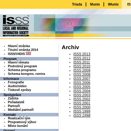
Triada
Munis
iMunis
IS
Hlavní stránka
Archiv
Titulní stránka 2014
ISSS/V4DIS
ISSS 2013
ISSS 2012
Program
ISSS 2011
Hlavní témata
Podrobný program
ISSS 2010
Schema programu
ISSS 2009
Schema kongres. centra
ISSS 2008
ISSS 2007
Informace
Fotografie
ISSS 2006
Audio/video
ISSS 2005
Tiskové zprávy
ISSS 2004
Spolupráce
ISSS 2003
Záštita
ISSS 2002
Pořadatelé
ISSS 2001
Partneři
ISSS 2000
Mediální partneři
ISSS 1999
Kontakt
ISSS 1998
Realizační tým
Programový výbor
Místo konání
Ostatní