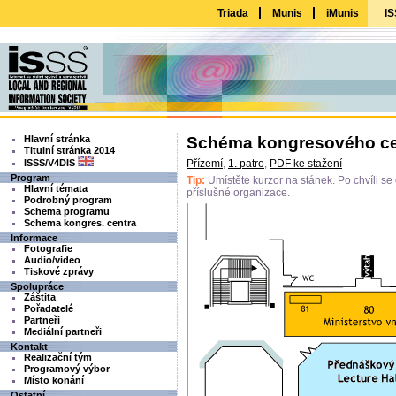
Triada
Munis
iMunis
IS
Hlavní stránka
Schéma kongresového cent
Titulní stránka 2014
ISSS/V4DIS
Přízemí
,
1. patro
,
PDF ke stažení
Program
Tip:
Umístěte kurzor na stánek. Po chvíli s
Hlavní témata
příslušné organizace.
Podrobný program
Schema programu
Schema kongres. centra
Informace
Fotografie
Audio/video
Tiskové zprávy
Spolupráce
Záštita
Pořadatelé
Partneři
Mediální partneři
Kontakt
Realizační tým
Programový výbor
Místo konání
Ostatní