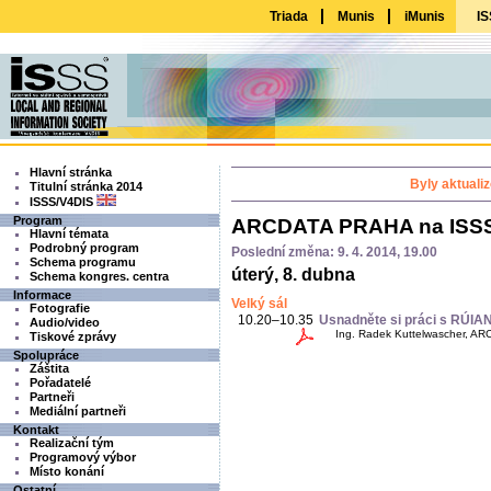
Triada
Munis
iMunis
IS
Hlavní stránka
Byly aktuali
Titulní stránka 2014
ISSS/V4DIS
Program
ARCDATA PRAHA na ISSS
Hlavní témata
Podrobný program
Poslední změna: 9. 4. 2014, 19.00
Schema programu
úterý, 8. dubna
Schema kongres. centra
Informace
Velký sál
Fotografie
10.20–10.35
Usnadněte si práci s RÚIA
Audio/video
Ing. Radek Kuttelwascher, ARC
Tiskové zprávy
Spolupráce
Záštita
Pořadatelé
Partneři
Mediální partneři
Kontakt
Realizační tým
Programový výbor
Místo konání
Ostatní