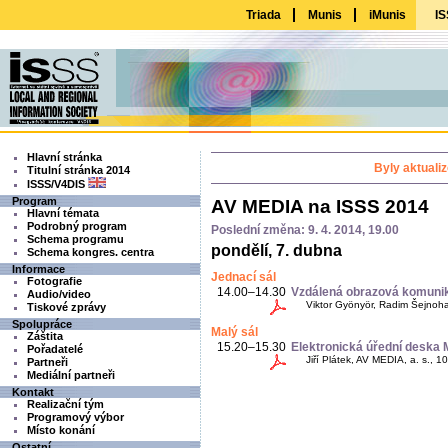
Triada
Munis
iMunis
IS
Hlavní stránka
Byly aktuali
Titulní stránka 2014
ISSS/V4DIS
Program
AV MEDIA na ISSS 2014
Hlavní témata
Podrobný program
Poslední změna: 9. 4. 2014, 19.00
Schema programu
pondělí, 7. dubna
Schema kongres. centra
Informace
Jednací sál
Fotografie
14.00–14.30
Vzdálená obrazová komunik
Audio/video
Viktor Gyönyör, Radim Šejnoha
Tiskové zprávy
Spolupráce
Malý sál
Záštita
15.20–15.30
Elektronická úřední deska
Pořadatelé
Jiří Plátek, AV MEDIA, a. s., 10
Partneři
Mediální partneři
Kontakt
Realizační tým
Programový výbor
Místo konání
Ostatní