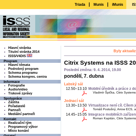
Triada
Munis
iMunis
IS
Hlavní stránka
Byly aktuali
Titulní stránka 2014
ISSS/V4DIS
Program
Citrix Systems na ISSS 2
Hlavní témata
Podrobný program
Poslední změna: 9. 4. 2014, 19.00
Schema programu
pondělí, 7. dubna
Schema kongres. centra
Informace
Labský sál
Fotografie
12.50–13.10
Mobilní úředník a práce z d
Audio/video
Vladimír Špička, Citrix System
Tiskové zprávy
Spolupráce
Jednací sál
Záštita
13.30–13.50
Virtualizace není cíl. Cílem 
Pořadatelé
Tomáš Poslušný, Arrow ECS, a. s
Partneři
Mediální partneři
14.45–15.05
Integrace mobilních zařízen
Roman Kapitán, Citrix Systems 
Kontakt
Realizační tým
Programový výbor
Místo konání
Ostatní