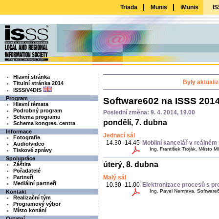
Triada
Munis
iMunis
IS
Hlavní stránka
Byly aktuali
Titulní stránka 2014
ISSS/V4DIS
Program
Software602 na ISSS 201
Hlavní témata
Podrobný program
Poslední změna: 9. 4. 2014, 19.00
Schema programu
pondělí, 7. dubna
Schema kongres. centra
Informace
Jednací sál
Fotografie
14.30–14.45
Mobilní kancelář v reálném
Audio/video
Ing. František Troják, Město M
Tiskové zprávy
Spolupráce
úterý, 8. dubna
Záštita
Pořadatelé
Partneři
Malý sál
Mediální partneři
10.30–11.00
Elektronizace procesů s pro
Ing. Pavel Nemrava, Software6
Kontakt
Realizační tým
Programový výbor
Místo konání
Ostatní