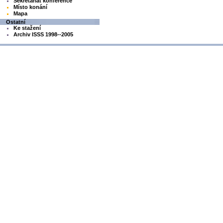
Sekretariát konference
Místo konání
Mapa
Ostatní
Ke stažení
Archiv ISSS 1998--2005