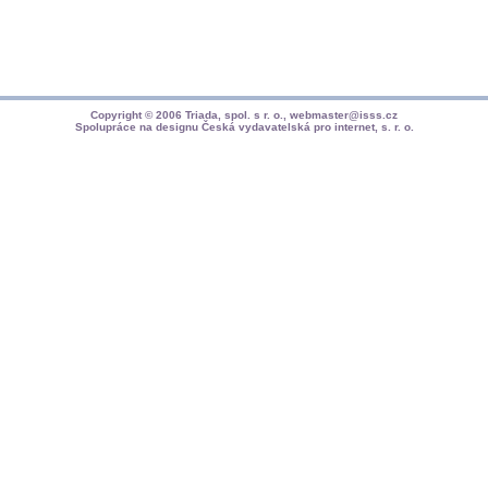
Copyright © 2006
Triada, spol. s r. o.
,
webmaster@isss.cz
Spolupráce na designu
Česká vydavatelská pro internet, s. r. o.