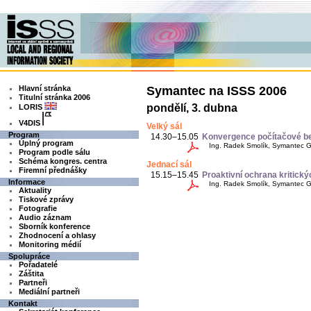
Hlavní stránka
Symantec na ISSS 2006
Titulní stránka 2006
pondělí, 3. dubna
LORIS
V4DIS
Velký sál
Program
14.30–15.05
Konvergence počítačové bez
Úplný program
Ing. Radek Smolík, Symantec 
Program podle sálu
Schéma kongres. centra
Jednací sál
Firemní přednášky
15.15–15.45
Proaktivní ochrana kritick
Informace
Ing. Radek Smolík, Symantec 
Aktuality
Tiskové zprávy
Fotografie
Audio záznam
Sborník konference
Zhodnocení a ohlasy
Monitoring médií
Spolupráce
Pořadatelé
Záštita
Partneři
Mediální partneři
Kontakt