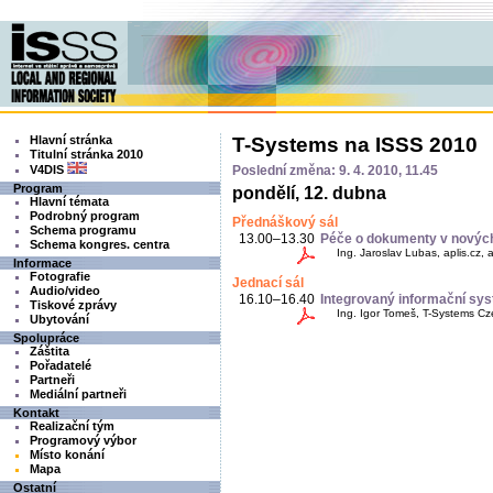
Hlavní stránka
T-Systems na ISSS 2010
Titulní stránka 2010
V4DIS
Poslední změna: 9. 4. 2010, 11.45
Program
pondělí, 12. dubna
Hlavní témata
Podrobný program
Přednáškový sál
Schema programu
13.00–13.30
Péče o dokumenty v novýc
Schema kongres. centra
Ing. Jaroslav Lubas, aplis.cz, 
Informace
Fotografie
Jednací sál
Audio/video
16.10–16.40
Integrovaný informační sys
Tiskové zprávy
Ing. Igor Tomeš, T-Systems Cze
Ubytování
Spolupráce
Záštita
Pořadatelé
Partneři
Mediální partneři
Kontakt
Realizační tým
Programový výbor
Místo konání
Mapa
Ostatní