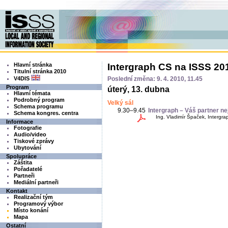
Hlavní stránka
Intergraph CS na ISSS 20
Titulní stránka 2010
V4DIS
Poslední změna: 9. 4. 2010, 11.45
Program
úterý, 13. dubna
Hlavní témata
Podrobný program
Velký sál
Schema programu
9.30–9.45
Intergraph – Váš partner ne
Schema kongres. centra
Ing. Vladimír Špaček, Intergrap
Informace
Fotografie
Audio/video
Tiskové zprávy
Ubytování
Spolupráce
Záštita
Pořadatelé
Partneři
Mediální partneři
Kontakt
Realizační tým
Programový výbor
Místo konání
Mapa
Ostatní