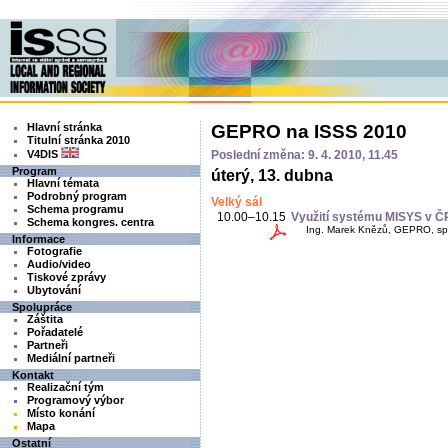
Hlavní stránka
GEPRO na ISSS 2010
Titulní stránka 2010
V4DIS
Poslední změna: 9. 4. 2010, 11.45
Program
úterý, 13. dubna
Hlavní témata
Podrobný program
Velký sál
Schema programu
10.00–10.15
Využití systému MISYS v Č
Schema kongres. centra
Ing. Marek Knězů, GEPRO, spol.
Informace
Fotografie
Audio/video
Tiskové zprávy
Ubytování
Spolupráce
Záštita
Pořadatelé
Partneři
Mediální partneři
Kontakt
Realizační tým
Programový výbor
Místo konání
Mapa
Ostatní