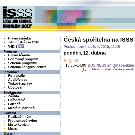
Hlavní stránka
Česká spořitelna na ISSS
Titulní stránka 2010
V4DIS
Poslední změna: 9. 4. 2010, 11.45
Program
pondělí, 12. dubna
Hlavní témata
Podrobný program
Malý sál
Schema programu
13.30–14.00
BUSINESS 24 Databanking –
Schema kongres. centra
Martin Brabec, Česká spořitelna
Informace
Fotografie
Audio/video
Tiskové zprávy
Ubytování
Spolupráce
Záštita
Pořadatelé
Partneři
Mediální partneři
Kontakt
Realizační tým
Programový výbor
Místo konání
Mapa
Ostatní