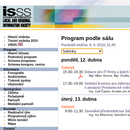
Hlavní stránka
Program podle sálu
Titulní stránka 2010
V4DIS
Poslední změna: 9. 4. 2010, 11.45
Program
Hlavní témata
Podrobný program
pondělí, 12. dubna
Schema programu
Schema kongres. centra
Salonek
Informace
15.30–16.30
Dotace pro IT firmy a jejich 
Fotografie
Mgr. Milan Struna, Mgr. Ondřej
Audio/video
Tiskové zprávy
17.30–19.00
Setkání Komise pro inform
Ubytování
s poslanci Poslanecké sn
Spolupráce
Ing. Cyril Čapka, Komise pro 
Záštita
Pořadatelé
úterý, 13. dubna
Partneři
Mediální partneři
Salonek
Kontakt
9.00–11.30
Zasedání předsednictva Sd
Realizační tým
Ing. Ivo Bělonohý, Sdružení 
Programový výbor
Místo konání
Mapa
Ostatní