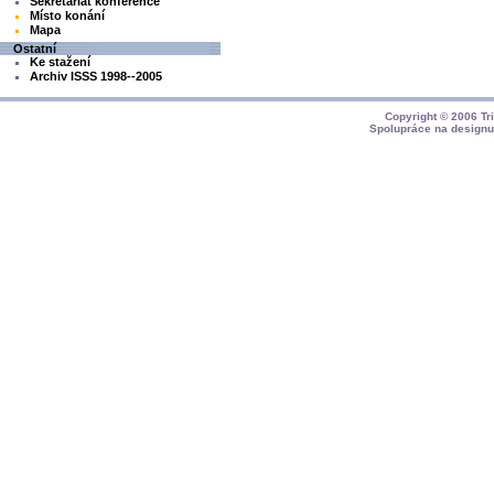
Sekretariát konference
Místo konání
Mapa
Ostatní
Ke stažení
Archiv ISSS 1998--2005
Copyright © 2006
Tr
Spolupráce na design