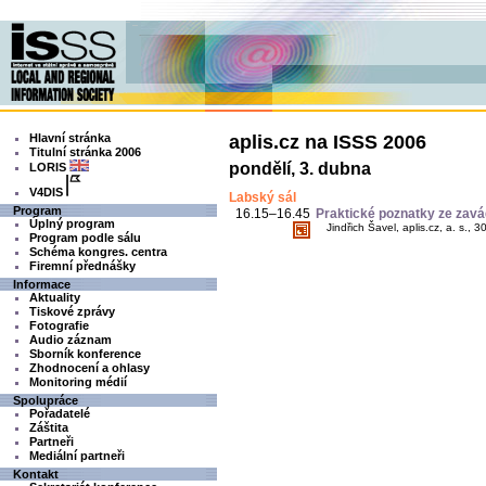
Hlavní stránka
aplis.cz na ISSS 2006
Titulní stránka 2006
pondělí, 3. dubna
LORIS
V4DIS
Labský sál
Program
16.15–16.45
Praktické poznatky ze za
Úplný program
Jindřich Šavel, aplis.cz, a. s., 30
Program podle sálu
Schéma kongres. centra
Firemní přednášky
Informace
Aktuality
Tiskové zprávy
Fotografie
Audio záznam
Sborník konference
Zhodnocení a ohlasy
Monitoring médií
Spolupráce
Pořadatelé
Záštita
Partneři
Mediální partneři
Kontakt