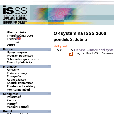
Hlavní stránka
OKsystem na ISSS 2006
Titulní stránka 2006
pondělí, 3. dubna
LORIS
V4DIS
Velký sál
Program
15.45–16.15
OKbase -- informační systém
Úplný program
Ing. Ivo Rosol, CSc., OKsystem, s
Program podle sálu
Schéma kongres. centra
Firemní přednášky
Informace
Aktuality
Tiskové zprávy
Fotografie
Audio záznam
Sborník konference
Zhodnocení a ohlasy
Monitoring médií
Spolupráce
Pořadatelé
Záštita
Partneři
Mediální partneři
Kontakt