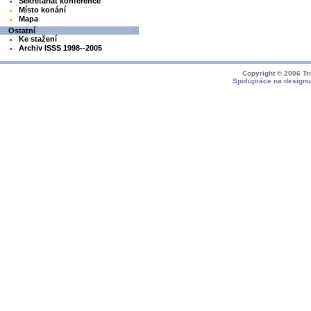
Sekretariát konference
Místo konání
Mapa
Ostatní
Ke stažení
Archiv ISSS 1998--2005
Copyright © 2006
Tr
Spolupráce na design