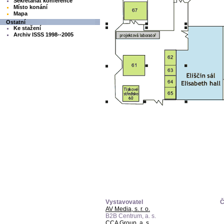
Sekretariát konference
Místo konání
Mapa
Ostatní
Ke stažení
Archiv ISSS 1998--2005
Vystavovatel
Č
AV Media, s. r. o.
B2B Centrum, a. s.
CCA Group, a. s.