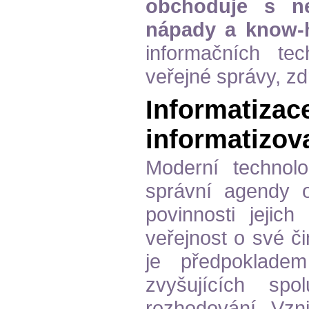
obchoduje s n
nápady a know-h
informačních te
veřejné správy, zd
Informatizace
informatizo
Moderní technolo
správní agendy o
povinnosti jejich
veřejnost o své či
je předpoklade
zvyšujících sp
rozhodování. Vzn