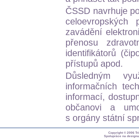
ČSSD navrhuje po
celoevropských p
zavádění elektron
přenosu zdravot
identifikátorů (či
přístupů apod.
Důsledným vyu
informačních tech
informací, dostup
občanovi a umo
s orgány státní s
Copyright © 2006
Tr
Spolupráce na design