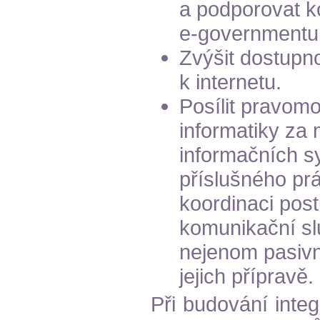
a podporovat k
e-governmentu
Zvýšit dostupn
k internetu.
Posílit pravomo
informatiky za 
informačních s
příslušného pr
koordinaci pos
komunikační slu
nejenom pasivn
jejich přípravě.
Při budování inte