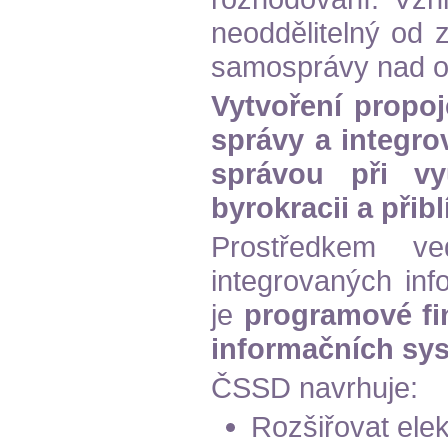
neoddělitelný od z
samosprávy nad o
Vytvoření propo
správy a integro
správou při vy
byrokracii a přib
Prostředkem ve
integrovaných in
je
programové fin
informačních sys
ČSSD navrhuje:
Rozšiřovat ele