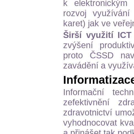
k elektronický
rozvoj využívání 
karet) jak ve veře
Širší využití IC
zvýšení produkti
proto ČSSD nav
zavádění a využív
Informatizace
Informační tech
zefektivnění zdr
zdravotnictví umož
vyhodnocovat kval
a přinášet tak podk