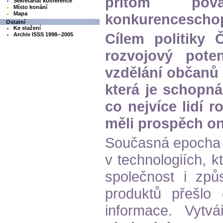
přitom pov
Sekretariát konference
Místo konání
Mapa
konkurenceschop
Ostatní
Ke stažení
Cílem politiky 
Archiv ISSS 1998--2005
rozvojový pote
vzdělání občanů 
která je schopn
co nejvíce lidí r
měli prospěch oni
Současná epocha 
v technologiích, 
společnost i způ
produktů přešlo 
informace. Vytv