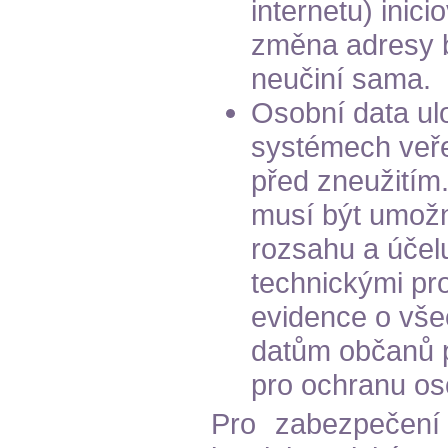
internetu) inic
změna adresy by
neučiní sama.
Osobní data ul
systémech veře
před zneužitím.
musí být umož
rozsahu a účelu
technickými pr
evidence o vše
datům občanů 
pro ochranu os
Pro zabezpečení