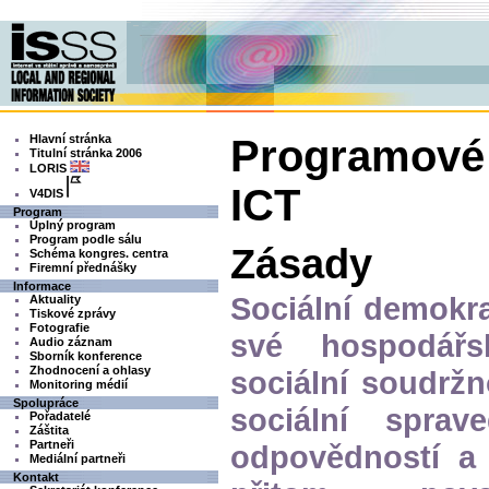
Hlavní stránka
Programové 
Titulní stránka 2006
LORIS
ICT
V4DIS
Program
Úplný program
Program podle sálu
Zásady
Schéma kongres. centra
Firemní přednášky
Informace
Sociální demokra
Aktuality
Tiskové zprávy
Fotografie
své hospodářsk
Audio záznam
Sborník konference
Zhodnocení a ohlasy
sociální soudržn
Monitoring médií
Spolupráce
sociální sprav
Pořadatelé
Záštita
Partneři
odpovědností a 
Mediální partneři
Kontakt