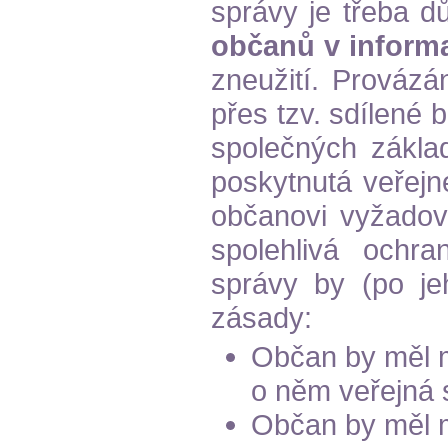
správy je třeba 
občanů v inform
zneužití. Provázá
přes tzv. sdílené 
společných zákla
poskytnutá veřej
občanovi vyžadová
spolehlivá ochr
správy by (po jeh
zásady:
Občan by měl m
o něm veřejná 
Občan by měl m