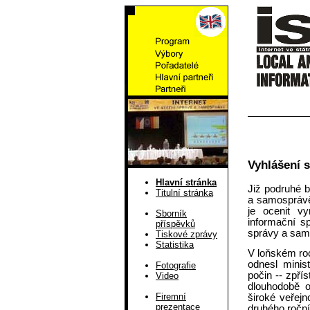
Vyhlášení 
Hlavní stránka
Již podruhé b
Titulní stránka
a samosprávě
je ocenit vy
Sborník
informační s
příspěvků
správy a sam
Tiskové zprávy
Statistika
V loňském roc
odnesl minis
Fotografie
počin -- zpřís
Video
dlouhodobě o
Firemní
široké veřejn
prezentace
druhého roční