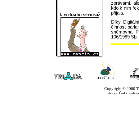
zprávami, al
kdo k nim řek
přijala.
I. virtuální vernisáž
Díky Digitá
činnost parl
sněmovna Pa
106/1999 Sb. 
Copyright © 2000 Tria
design: Česká vydavate