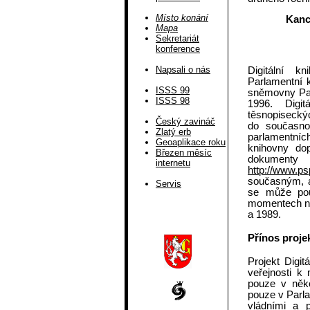
Místo konání
Kanc
Mapa
Sekretariát
konference
Napsali o nás
Digitální k
Parlamentní 
ISSS 99
sněmovny Par
ISSS 98
1996. Digit
těsnopisecký
Český zavináč
do současn
Zlatý erb
parlamentních
Geoaplikace roku
knihovny dop
Březen měsíc
dokument
internetu
http://www.ps
současným, a
Servis
se může pou
momentech naš
a 1989.
Přínos proje
Projekt Digit
veřejnosti k
pouze v něko
pouze v Parla
vládními a 