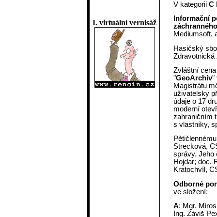
V kategorii
C
Informační p
I. virtuální vernisáž
záchranného
Mediumsoft, a
Hasičský sbor
Zdravotnická
Zvláštní cena
"
GeoArchiv
"
Magistrátu m
uživatelsky p
údaje o 17 dru
moderní otevř
zahraničním 
s vlastníky, sp
Pětičlenném
Strecková, CS
správy. Jeho 
Hojdar; doc.
Kratochvíl, C
Odborné por
ve složení:
A
: Mgr. Miro
Ing. Záviš Pe