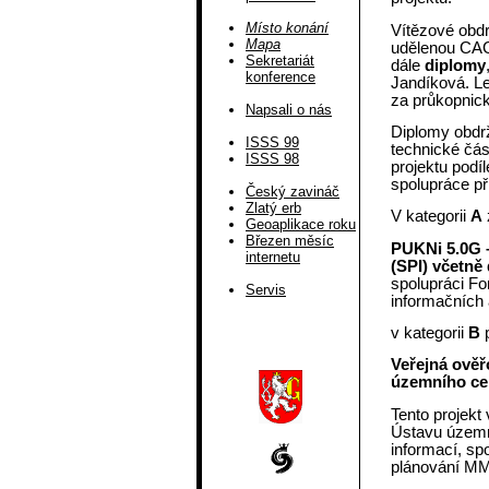
Místo konání
Vítězové obd
Mapa
udělenou CAG
Sekretariát
dále
diplomy
konference
Jandíková. Le
za průkopnick
Napsali o nás
Diplomy obdrž
ISSS 99
technické část
ISSS 98
projektu podí
spolupráce př
Český zavináč
Zlatý erb
V kategorii
A
z
Geoaplikace roku
Březen měsíc
PUKNi 5.0G –
internetu
(SPI) včetně
spolupráci Fo
Servis
informačních 
v kategorii
B
p
Veřejná ověř
územního ce
Tento projekt 
Ústavu územní
informací, sp
plánování M