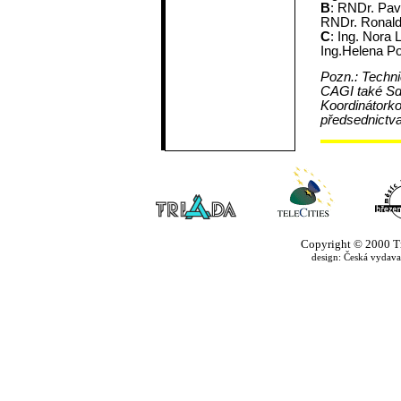
B
: RNDr. Pav
RNDr. Ronald
C
: Ing. Nora
Ing.Helena Po
Pozn.: Techni
CAGI také Sd
Koordinátorko
předsednictv
Copyright © 2000 Tria
design: Česká vydavate