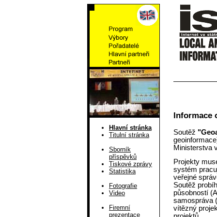
Informace 
Hlavní stránka
Soutěž
"Geoa
Titulní stránka
geoinformace
Ministerstva 
Sborník
příspěvků
Projekty muse
Tiskové zprávy
systém pracuj
Statistika
veřejné správě
Soutěž probíha
Fotografie
působností (A
Video
samospráva (C
Firemní
vítězný proje
prezentace
projektů.