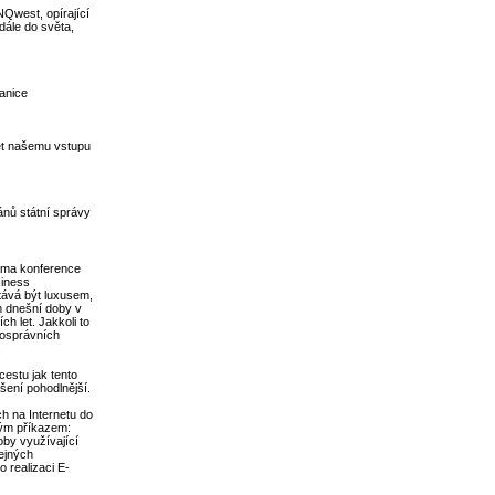
Qwest, opírající
dále do světa,
anice
ět našemu vstupu
nů státní správy
ama konference
siness
tává být luxusem,
m dnešní doby v
ch let. Jakkoli to
mosprávních
.
cestu jak tento
šení pohodlnější.
h na Internetu do
hým příkazem:
oby využívající
tejných
 realizaci E-