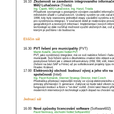
16.10
Zkušenosti se zavedením integrovaného informač
MěÚ Luhačovice
(Triada)
Ing. Čapek, MěÚ Luhačovice, Ing. Hanzl, Triada
Příspěvek seznamuje s postupným vývojem zavádění informačn
městském úřadě v Luhačovicích. Ucelený systém se zde začal 
1998, kdy byly stanoveny jednotlivé etapy zavádění systému a b
pro systémovou integraci. V současné době je realizováno prová
geografických a textových informací. Implementací nových info
technologií se dále rozšiřují možnosti využití uložených dat, což j
kterým je počítáno i do budoucna.
Eliščin sál
16.30
PVT řešení pro municipality
(PVT)
Martin Kolařík, obchodní ředitel PVT
PVT, jako systémový integrátor, má ve své nabídce řešení i řadu 
municipalit. Svá řešení opírá o dlouholetou znalost této oblasti a j
poskytnout řešení jak v oblasti infrastruktury (HW, SW, sítě, Intern
(řešení na bázi SAP a Fénix) až po sofistikované projekty typu met
Hradec Králové.
17.00
Elektronický obchod: budoucí vývoj a jeho vliv na
společnosti
(Intel)
Ing. Pavel Komárek, Internet Strategy Director, Intel Czech
Přednáška představí nejnovější trendy ve vývoji elektronického 
principy přicházející 3. generace. Zabývat se bude také vlivem n
fungování institucí a firem v "on-line" světě. Zmíní také hlavní příl
moderních internetových technologií a jejich dopad na chování sp
Jednací sál
16.00
Nové způsoby licencování software
(Software602)
Pavel Nemrava, obchodní ředitel Software602