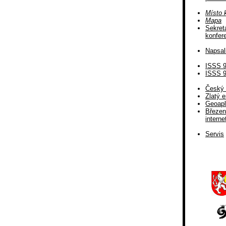
Místo 
Mapa
Sekreta
konfer
Napsal
ISSS 
ISSS 
Český 
Zlatý e
Geoapl
Březen
interne
Servis