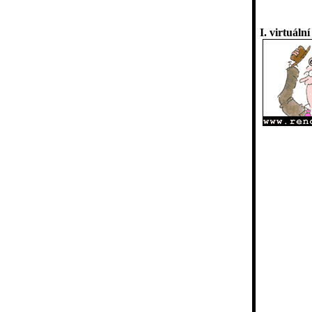
I. virtuáln