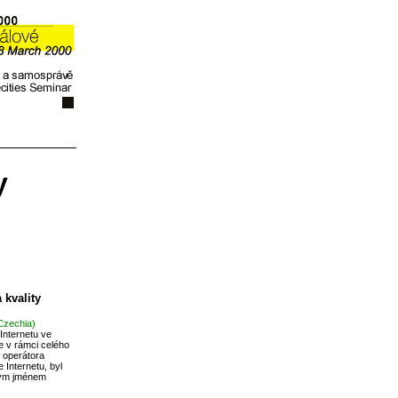
y
 kvality
 Czechia)
Internetu ve
e v rámci celého
 operátora
Internetu, byl
ovým jménem