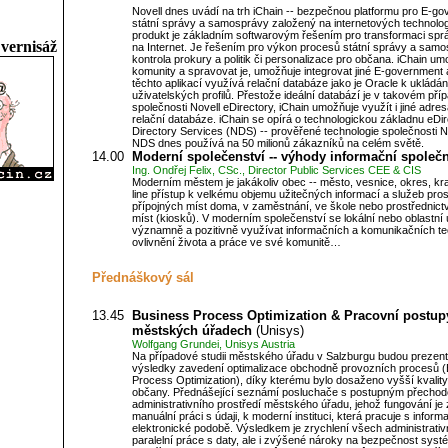
Novell dnes uvádí na trh iChain -- bezpečnou platformu pro E-g
státní správy a samosprávy založený na internetových technolog
produkt je základním softwarovým řešením pro transformaci spr
í vernisáž
na Internet. Je řešením pro výkon procesů státní správy a samo
kontrola prokury a politik či personalizace pro občana. iChain um
komunity a spravovat je, umožňuje integrovat jiné E-government 
těchto aplikací využívá relační databáze jako je Oracle k ukládán
uživatelských profilů. Přestože ideální databází je v takovém pří
společnosti Novell eDirectory, iChain umožňuje využít i jiné adre
relační databáze. iChain se opírá o technologickou základnu eDir
Directory Services (NDS) -- prověřené technologie společnosti No
NDS dnes používá na 50 milionů zákazníků na celém světě.
14.00
Moderní společenství -- výhody informační společn
Ing. Ondřej Felix, CSc., Director Public Services CEE & CIS
Moderním městem je jakákoliv obec -- město, vesnice, okres, kra
line přístup k velkému objemu užitečných informací a služeb pro
přípojných míst doma, v zaměstnání, ve škole nebo prostřednict
míst (kiosků). V moderním společenství se lokální nebo oblastní
významně a pozitivně využívat informačních a komunikačních te
ovlivnění života a práce ve své komunitě…
Přednáškový sál
13.45
Business Process Optimization & Pracovní postup
městských úřadech
(Unisys)
Wolfgang Grundei, Unisys Austria
Na případové studii městského úřadu v Salzburgu budou prezent
výsledky zavedení optimalizace obchodně provozních procesů 
Process Optimization), díky kterému bylo dosaženo vyšší kvality
občany. Přednášející seznámí posluchače s postupným přechod
administrativního prostředí městského úřadu, jehož fungování je
manuální práci s údaji, k moderní instituci, která pracuje s inform
elektronické podobě. Výsledkem je zrychlení všech administrativ
paralelní práce s daty, ale i zvýšené nároky na bezpečnost syst