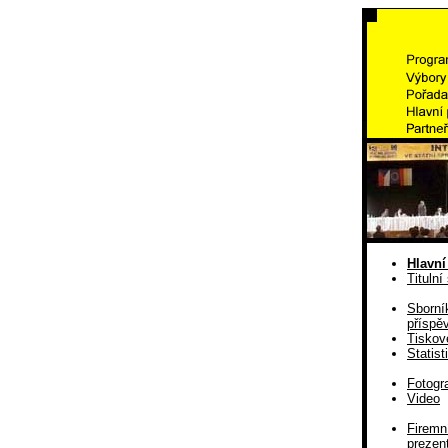
Hlavní
Titulní
Sborní
příspě
Tiskov
Statist
Fotogra
Video
Firemn
prezen