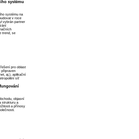
ního systému
ího systému na
budovat v roce
yl vybrán partner
zání
rmačních
e trend, se
řešení pro oblast
e připraven
et, aj.), aplikační
ropolitní síť
 fungování
obchodu, objasní
a strukturu a
ežitosti a přínosy
olečnosti.