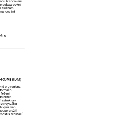
obu licencování
se softwarovými
m službám.
inancování
vě a
(e-ROM)
(IBM)
tů pro regiony,
nformační
i řešení
Internetu.
frastruktury
lze vytvářet
ich využívání
podporu užití
osti s realizací