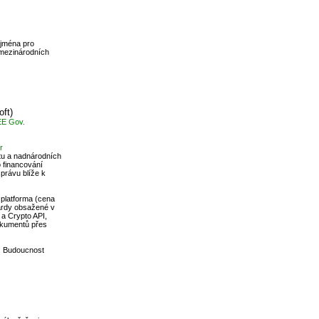
ejména pro
 mezinárodních
ft)
EE Gov.
r
átu a nadnárodních
 financování
správu blíže k
 platforma (cena
dardy obsažené v
a Crypto API,
okumentů přes
l. Budoucnost