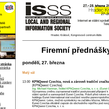
Hradec Králové, Kongresové centrum Aldis
Firemní přednášk
pondělí, 27. března
 stránka
 stránka
Malý sál
k
vků
13.00
KPNQwest Czechia, nová a zároveň tradiční značka
é zprávy
(KPNQwest Czechia)
ika
Ing. Michael Hartman, ředitel KPNQwest Czechia, s. r. o. (Eunet
Významnou změnu zaznamenal tradiční poskytovatel připojení k 
fie
státní správě a samosprávě Eunet Czechia. Právě před rokem s
holdingu Eunet International stal součástí nového panevropského
KPNQwest. Letos, možná symbolicky na začátku března, Měsíce 
Eunet Czechia oficiálně zapsán do obchodního rejstříku pod n
í
KPNQwest Czechia, s. r. o.
tace