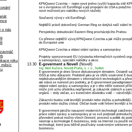
KPNQwest Czechia -- nejen nové jméno (vyšší kapacita sítě KPN
se o evropskou síť EuroRingů a její propojení do USA a potažmo 
konání
nové možnosti pro nabídku nových služeb)
riát
Současný vývoj v síti EuroRingů
ence
Nejbližší právě dokončený German Ring se dotýká naší státní hr
i o nás
Perspektivy dobudování Eastern Ring procházejícího Prahou
99
Co přinese nejbližší vývoj KPNQwest Czechia a jak může prosp
do Evropské unie
98
KPNQwest Czechia a oblast státní správy a samosprávy
zavináč
rb
Projekty sponzorované EU (výstavba informačních systémů orgá
a samosprávy), speciální nabídky a akce.
ikace roku
13.30
E-goverment a Novell
(Novell)
 měsíc
Ing. Aleš Kučera, Novell-Praha, s. r. o., ředitel
tu
E-government je dnes široce diskutovaným tématem. Ostatně s
ISSS je toho důkazem. Podobně jako je ve sféře soukromé E-bu
nejdiskutovanějším tématem v informačních technologiích a přes
ale stává se nutností pro podniky, je E-government paradigmate
oblasti státní správy a samosprávy a je v této sféře nutností příští
může znít uchu úředníka nepříjemně, je zákazník státních a sa
orgánů -- tedy občan, a v konečném důsledku volič -- náročnější
Zákazníci budou volit levnější produkt nebo službu a pohodlnější 
produkt nebo službu získat. Občan bude volit řešení levnější a ře
E-government jakožto nasazení moderních technologií založenýc
práce státní správy a samosprávy je ve své podstatě jednoduc
převedení pokud možno všech činností, procesů a politik do pod
nástroje a technologie E-businessu, tedy na Internet za použití s
technologií, které jsou běžně používány soukromým sektorem pro
businessu.