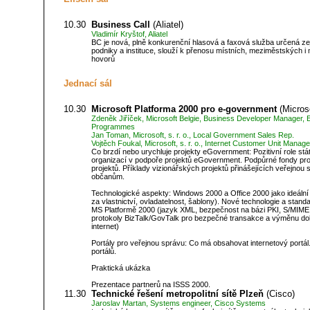
10.30
Business Call
(Aliatel)
Vladimír Kryštof, Aliatel
BC je nová, plně konkurenční hlasová a faxová služba určená z
podniky a instituce, slouží k přenosu místních, meziměstských i
hovorů
Jednací sál
10.30
Microsoft Platforma 2000 pro e-government
(Microso
Zdeněk Jiříček, Microsoft Belgie, Business Developer Manager, 
Programmes
Jan Toman, Microsoft, s. r. o., Local Government Sales Rep.
Vojtěch Foukal, Microsoft, s. r. o., Internet Customer Unit Manage
Co brzdí nebo urychluje projekty eGovernment: Pozitivní role st
organizací v podpoře projektů eGovernment. Podpůrné fondy pro
projektů. Příklady vizionářských projektů přinášejících veřejnou 
občanům.
Technologické aspekty: Windows 2000 a Office 2000 jako ideální
za vlastnictví, ovladatelnost, šablony). Nové technologie a stan
MS Platformě 2000 (jazyk XML, bezpečnost na bázi PKI, S/MIME 
protokoly BizTalk/GovTalk pro bezpečné transakce a výměnu d
internet)
Portály pro veřejnou správu: Co má obsahovat internetový portá
portálů.
Praktická ukázka
Prezentace partnerů na ISSS 2000.
11.30
Technické řešení metropolitní sítě Plzeň
(Cisco)
Jaroslav Martan, Systems engineer, Cisco Systems