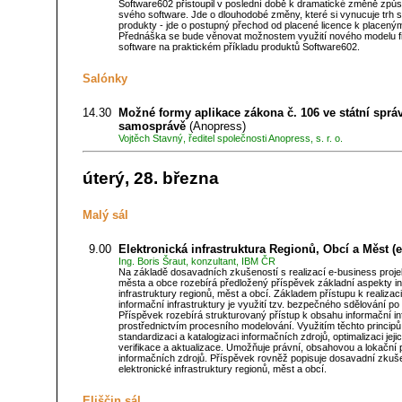
Software602 přistoupil v poslední době k dramatické změně způs
svého software. Jde o dlouhodobé změny, které si vynucuje trh 
produkty - jde o postupný přechod od placené licence k placený
Přednáška se bude věnovat možnostem využití nového modelu f
software na praktickém příkladu produktů Software602.
Salónky
14.30
Možné formy aplikace zákona č. 106 ve státní sprá
samosprávě
(Anopress)
Vojtěch Stavný, ředitel společnosti Anopress, s. r. o.
úterý, 28. března
Malý sál
9.00
Elektronická infrastruktura Regionů, Obcí a Měst 
Ing. Boris Šraut, konzultant, IBM ČR
Na základě dosavadních zkušeností s realizací e-business projek
města a obce rozebírá předložený příspěvek základní aspekty i
infrastruktury regionů, měst a obcí. Základem přístupu k realizac
informační infrastruktury je využití tzv. bezpečného sdělování po 
Příspěvek rozebírá strukturovaný přístup k obsahu informační in
prostřednictvím procesního modelování. Využitím těchto principů 
standardizaci a katalogizaci informačních zdrojů, optimalizaci jej
verifikace a aktualizace. Umožňuje právní, obsahovou a lokační 
informačních zdrojů. Příspěvek rovněž popisuje dosavadní zkušen
elektronické infrastruktury regionů, měst a obcí.
Eliščin sál