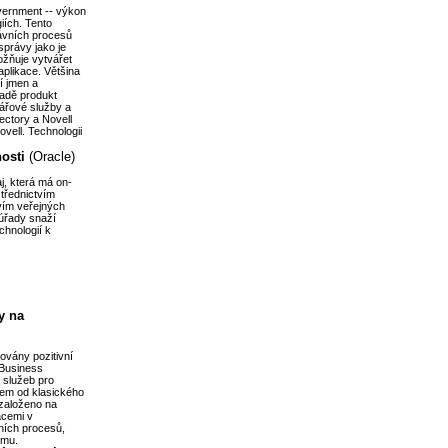
overnment -- výkon
iích. Tento
ávních procesů
správy jako je
ožňuje vytvářet
aplikace. Většina
í jmen a
padě produkt
sářové služby a
ectory a Novell
vell. Technologii
osti
(Oracle)
j, která má on-
střednictvím
vím veřejných
 úřady snaží
chnologií k
y na
ovány pozitivní
(Business
 služeb pro
em od klasického
 založeno na
acemi v
ních procesů,
ému.