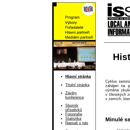
His
Hlavní stránka
Cyklus seminá
Titulní stránka
zahájen na p
výměna zkušen
Závěry
v členských z
konference
v zemích, kter
Sborník
příspěvků
Fotografie
Minulé s
Statistika
Napsali o nás