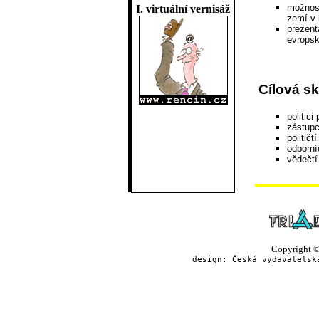
možnost
I. virtuální vernisáž
zemí v 
prezent
evrops
Cílová s
politic
zástupc
politič
odborní
vědečtí
Copyright © 
design: Česká vydavatelsk