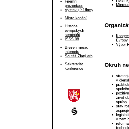
Helsink
Firemní
Miercu
prezentace
Vystavující firmy
Místo konání
Organizá
Historie
evropských
seminářů
Kongres
ISSS 98
Evropy
Výbor R
Březen měsíc
internetu
Soutěž Zlatý erb
Sekretariát
Okruh ne
konference
strateg
v člen
praktic
společn
pozitiv
život o
správy
stav ro
aspiruj
legisla
v zemíc
reforma
technol