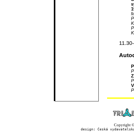
s
1
M
P
K
P
K
11.30
Auto
P
P
Z
P
V
P
Copyright © 
design: Česká vydavatelsk