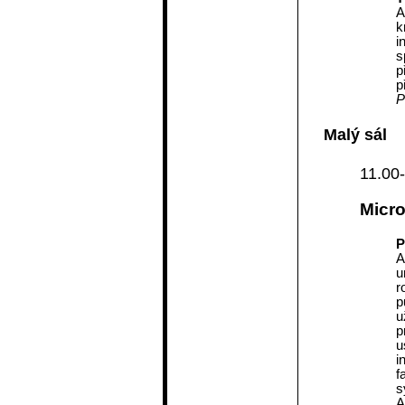
A
k
i
s
p
p
P
Malý sál
11.00-
Micro
P
A
u
r
p
u
p
u
i
f
s
A