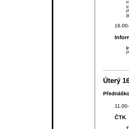
m
s
P
B
16.00
Infor
I
P
Úterý 1
Přednáško
11.00-
ČTK
T