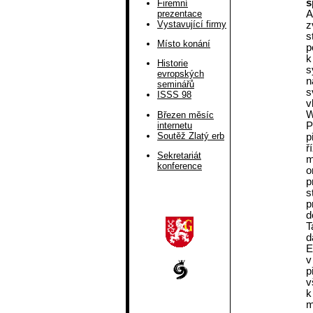
s
Firemní
prezentace
A
Vystavující firmy
z
s
Místo konání
p
k
Historie
s
evropských
n
seminářů
s
ISSS 98
v
W
Březen měsíc
internetu
P
Soutěž Zlatý erb
p
ř
Sekretariát
m
konference
o
p
s
p
d
T
d
E
v
p
v
k
m