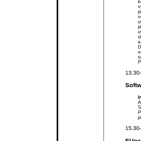
k
v
p
v
u
p
u
o
a
D
s
s
P
13.30
Soft
I
A
S
P
p
15.30
EUne