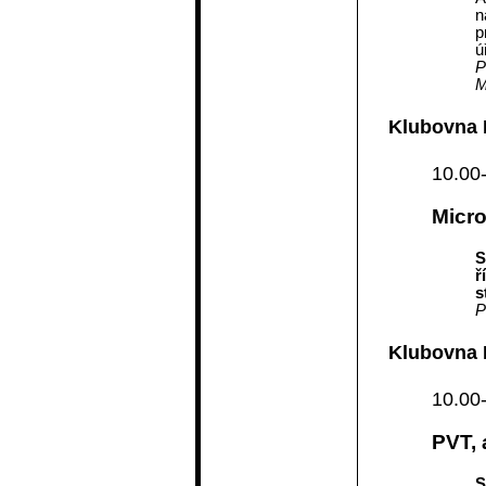
n
p
ú
P
M
Klubovna 
10.00
Micro
S
ř
s
P
Klubovna I
10.00
PVT, a
S