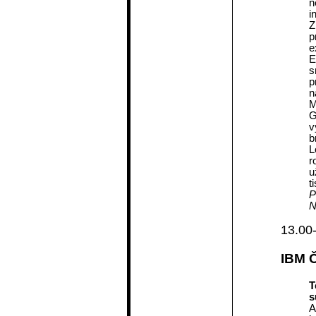
n
i
Z
p
e
E
s
p
n
M
G
v
b
L
r
u
ti
P
N
13.00
IBM 
T
s
A