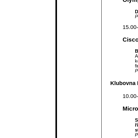
D
P
15.00
Cisc
B
A
k
f
P
Klubovna 
10.00
Micro
S
ř
s
P