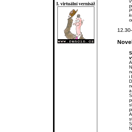
v
I. virtuální vernisáž
p
P
k
o
12.30
Novel
S
v
A
N
n
i
D
n
a
S
p
s
p
A
s
S
N