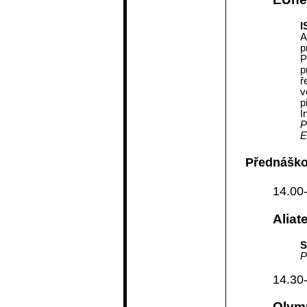
I
A
p
P
p
ř
v
p
I
P
E
Přednáško
14.00
Aliate
S
P
14.30
Olym