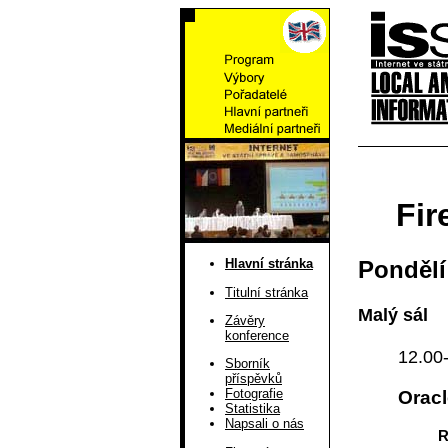
Fir
Pondělí
Hlavní stránka
Titulní stránka
Malý sál
Závěry
konference
12.00
Sborník
příspěvků
Fotografie
Oracl
Statistika
Napsali o nás
R