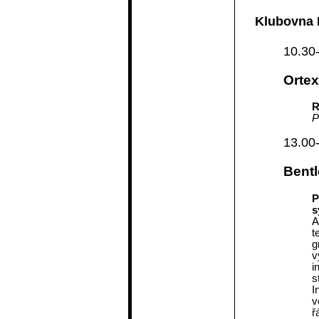
Klubovna I
10.30
Ortex
R
P
13.00
Bentl
P
s
A
t
g
v
i
s
I
v
ř