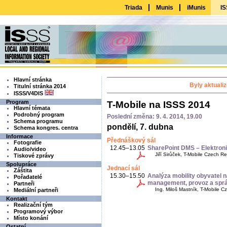
Triada
Munis
iMunis
IS
Hlavní stránka
Byly aktuali
Titulní stránka 2014
ISSS/V4DIS
Program
T-Mobile na ISSS 2014
Hlavní témata
Podrobný program
Poslední změna: 9. 4. 2014, 19.00
Schema programu
pondělí, 7. dubna
Schema kongres. centra
Informace
Přednáškový sál
Fotografie
12.45–13.05
SharePoint DMS – Elektroni
Audio/video
Jiří Sirůček, T-Mobile Czech Rep
Tiskové zprávy
Spolupráce
Jednací sál
Záštita
15.30–15.50
Analýza mobility obyvatel 
Pořadatelé
management, provoz a spr
Partneři
Ing. Miloš Mastník, T-Mobile Cze
Mediální partneři
Kontakt
Realizační tým
Programový výbor
Místo konání
Ostatní