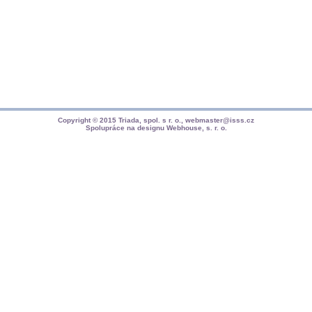
Copyright © 2015
Triada, spol. s r. o.
,
webmaster@isss.cz
Spolupráce na designu
Webhouse, s. r. o.