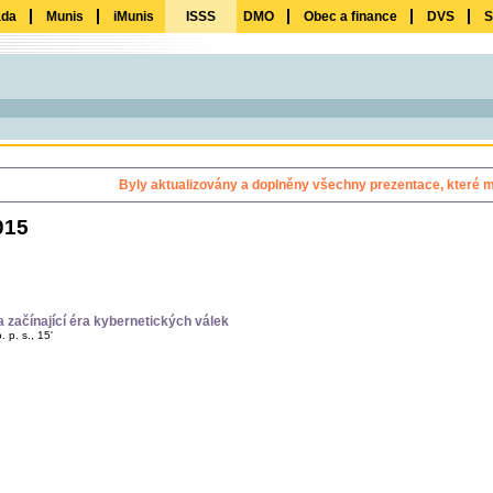
ada
Munis
iMunis
ISSS
DMO
Obec a finance
DVS
S
Byly aktualizovány a doplněny všechny prezentace, které m
015
a začínající éra kybernetických válek
 p. s., 15'