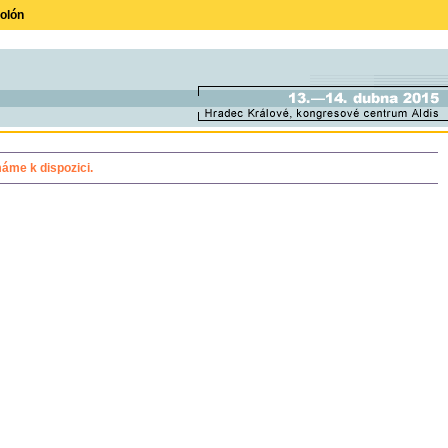
olón
áme k dispozici.