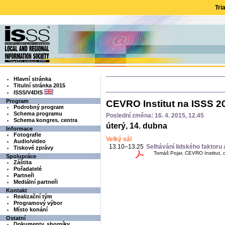
Tri
Hlavní stránka
Titulní stránka 2015
ISSS/V4DIS
Program
CEVRO Institut na ISSS 2
Podrobný program
Schema programu
Poslední změna: 16. 4. 2015, 12.45
Schema kongres. centra
úterý, 14. dubna
Informace
Fotografie
Velký sál
Audio/video
13.10–13.25
Selhávání lidského faktoru 
Tiskové zprávy
Tomáš Pojar, CEVRO Institut, o.
Spolupráce
Záštita
Pořadatelé
Partneři
Mediální partneři
Kontakt
Realizační tým
Programový výbor
Místo konání
Ostatní
Dokumenty, sborníky