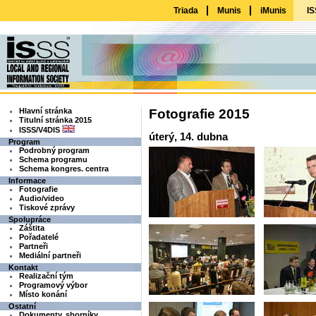
Triada
Munis
iMunis
IS
Hlavní stránka
Fotografie 2015
Titulní stránka 2015
ISSS/V4DIS
úterý, 14. dubna
Program
Podrobný program
Schema programu
Schema kongres. centra
Informace
Fotografie
Audio/video
Tiskové zprávy
Spolupráce
Záštita
Pořadatelé
Partneři
Mediální partneři
Kontakt
Realizační tým
Programový výbor
Místo konání
Ostatní
Dokumenty, sborníky