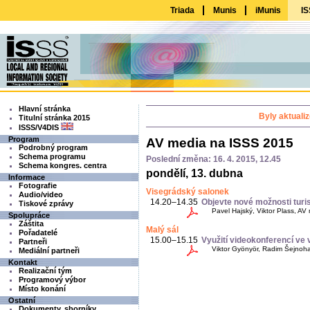
Triada
Munis
iMunis
IS
Hlavní stránka
Byly aktuali
Titulní stránka 2015
ISSS/V4DIS
Program
AV media na ISSS 2015
Podrobný program
Schema programu
Poslední změna: 16. 4. 2015, 12.45
Schema kongres. centra
pondělí, 13. dubna
Informace
Fotografie
Visegrádský salonek
Audio/video
14.20–14.35
Objevte nové možnosti tur
Tiskové zprávy
Pavel Hajský, Viktor Plass, AV 
Spolupráce
Záštita
Malý sál
Pořadatelé
15.00–15.15
Využití videokonferencí ve
Partneři
Viktor Gyönyör, Radim Šejnoha,
Mediální partneři
Kontakt
Realizační tým
Programový výbor
Místo konání
Ostatní
Dokumenty, sborníky