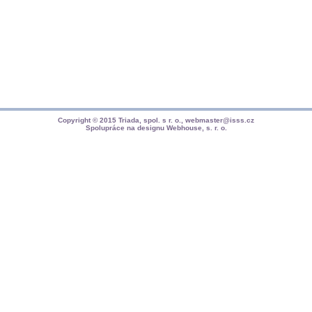
Copyright © 2015
Triada, spol. s r. o.
,
webmaster@isss.cz
Spolupráce na designu
Webhouse, s. r. o.