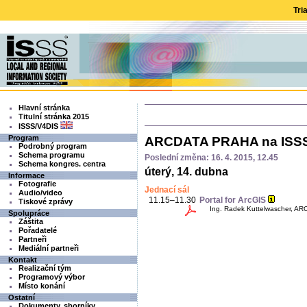
Tri
Hlavní stránka
Titulní stránka 2015
ISSS/V4DIS
Program
ARCDATA PRAHA na ISSS
Podrobný program
Schema programu
Poslední změna: 16. 4. 2015, 12.45
Schema kongres. centra
úterý, 14. dubna
Informace
Fotografie
Jednací sál
Audio/video
11.15–11.30
Portal for ArcGIS
Tiskové zprávy
Ing. Radek Kuttelwascher, ARC
Spolupráce
Záštita
Pořadatelé
Partneři
Mediální partneři
Kontakt
Realizační tým
Programový výbor
Místo konání
Ostatní
Dokumenty, sborníky