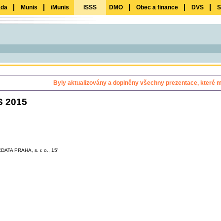
ada
Munis
iMunis
ISSS
DMO
Obec a finance
DVS
S
Byly aktualizovány a doplněny všechny prezentace, které m
 2015
DATA PRAHA, s. r. o., 15'