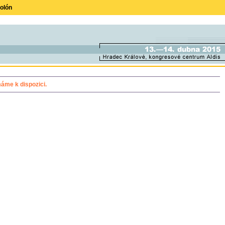
olón
áme k dispozici.