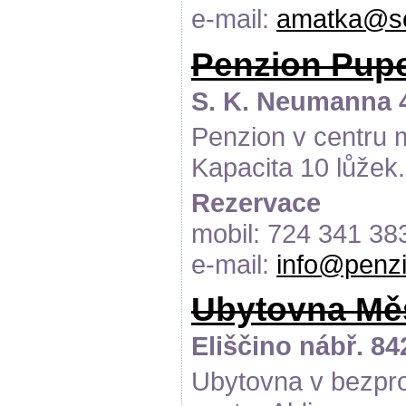
e-mail:
amatka@s
Penzion Pup
S. K. Neumanna 4
Penzion v centru 
Kapacita 10 lůžek.
Rezervace
mobil: 724 341 38
e-mail:
info@penz
Ubytovna Měs
Eliščino nábř. 84
Ubytovna v bezpr