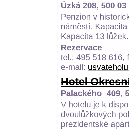
Úzká 208, 500 03
Penzion v histori
náměstí. Kapacita
Kapacita 13 lůžek.
Rezervace
tel.: 495 518 616,
e-mail:
usvatehol
Hotel Okresn
Palackého 409, 5
V hotelu je k disp
dvoulůžkových pok
prezidentské apar