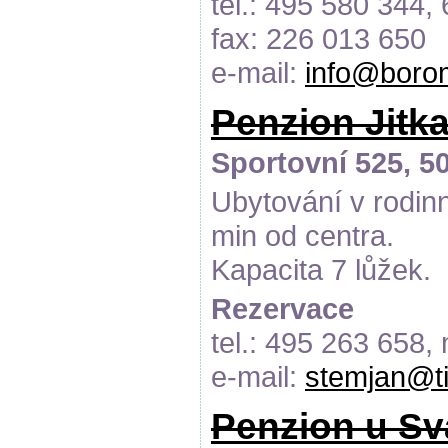
tel.: 495 580 344,
fax: 226 013 650
e-mail:
info@boro
Penzion Jitk
Sportovní 525, 5
Ubytování v rodinn
min od centra.
Kapacita 7 lůžek.
Rezervace
tel.: 495 263 658,
e-mail:
stemjan@ti
Penzion u Sv