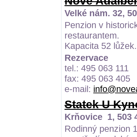
Nové Adalbe
Velké nám. 32, 5
Penzion v histori
restaurantem.
Kapacita 52 lůžek.
Rezervace
tel.: 495 063 111
fax: 495 063 405
e-mail:
info@novea
Statek U Ky
Krňovice 1, 503 
Rodinný penzion 1