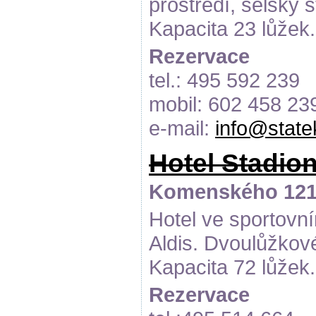
prostředí, selský s
Kapacita 23 lůžek.
Rezervace
tel.: 495 592 239
mobil: 602 458 23
e-mail:
info@state
Hotel Stadio
Komenského 1214
Hotel ve sportovn
Aldis. Dvoulůžkov
Kapacita 72 lůžek.
Rezervace