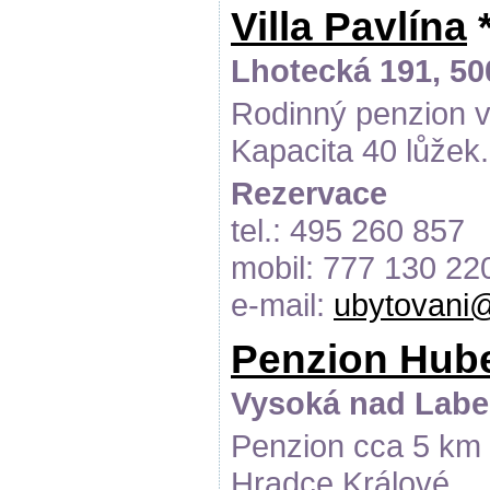
Villa Pavlína
*
Lhotecká 191, 50
Rodinný penzion v
Kapacita 40 lůžek.
Rezervace
tel.: 495 260 857
mobil: 777 130 22
e-mail:
ubytovani@
Penzion Hube
Vysoká nad Labem
Penzion cca 5 km 
Hradce Králové.