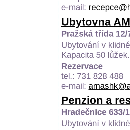
e-mail:
recepce@h
Ubytovna AMA
Pražská třída 12/
Ubytování v klidné
Kapacita 50 lůžek.
Rezervace
tel.: 731 828 488
e-mail:
amashk@a
Penzion a re
Hradečnice 633/1
Ubytování v klidné