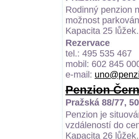
Rodinný penzion n
možnost parkován
Kapacita 25 lůžek.
Rezervace
tel.: 495 535 467
mobil: 602 845 00
e-mail:
uno@penzi
Penzion Čer
Pražská 88/77, 5
Penzion je situová
vzdáleností do ce
Kapacita 26 lůžek.