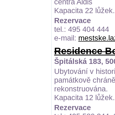
centra Aldis
Kapacita 22 lůžek.
Rezervace
tel.: 495 404 444
e-mail:
mestske.l
Residence 
Špitálská 183, 5
Ubytování v histo
památkově chráně
rekonstruována.
Kapacita 12 lůžek.
Rezervace