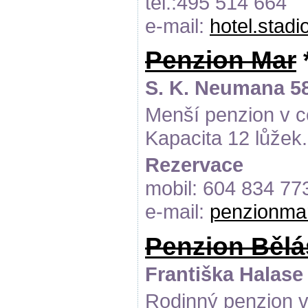
tel.:495 514 664
e-mail:
hotel.stad
Penzion Mar
S. K. Neumana 58
Menší penzion v c
Kapacita 12 lůžek.
Rezervace
mobil: 604 834 77
e-mail:
penzionm
Penzion Bělá
Františka Halase
Rodinný penzion v