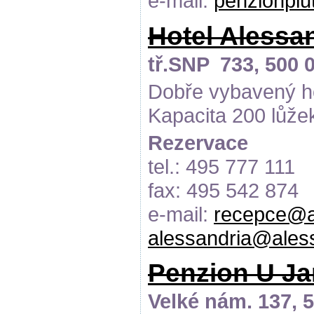
e-mail:
penzionpl
Hotel Alessa
tř.SNP 733, 500 
Dobře vybavený ho
Kapacita 200 lůže
Rezervace
tel.: 495 777 111
fax: 495 542 874
e-mail:
recepce@a
alessandria@ales
Penzion U J
Velké nám. 137, 