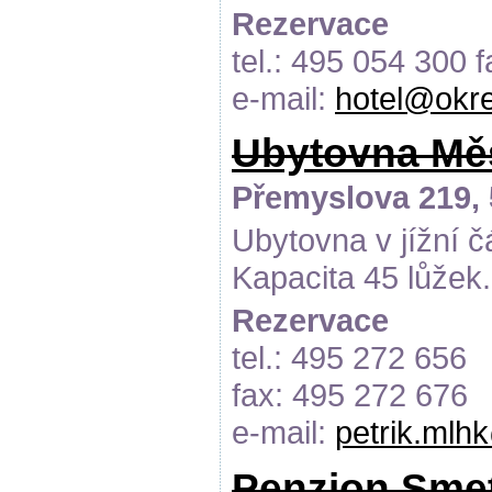
Rezervace
tel.: 495 054 300 
e-mail:
hotel@okr
Ubytovna Měst
Přemyslova 219, 
Ubytovna v jížní č
Kapacita 45 lůžek.
Rezervace
tel.: 495 272 656
fax: 495 272 676
e-mail:
petrik.mlh
Penzion Sme