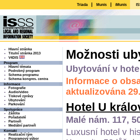
Triada
Munis
iMunis
IS
Hlavní stránka
Možnosti ub
Titulní stránka 2013
V4DIS
Program
Ubytování v hotel
Hlavní témata
Podrobný program
Schema programu
Informace o obsa
Schema kongres. centra
Informace
Fotografie
aktualizována 29.
Audio/video
Tiskové zprávy
Ubytování
Hotel U králo
Parkování
Spolupráce
Záštita
Malé nám. 117, 5
Pořadatelé
Partneři
Mediální partneři
Luxusní hotel v hi
Kontakt
Realizační tým
Programový výbor