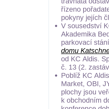
travnatá odsta
řízeno pořadate
pokyny jejích č
V sousedství KC
Akademika Bedr
parkovací stán
domu Katschne
od KC Aldis. S
č. 13 (2. zastáv
Poblíž KC Aldi
Market, OBI, J
plochy jsou veř
k obchodním do
konference doh