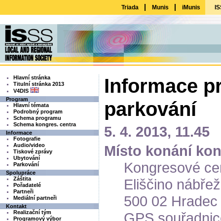
Triada
Munis
iMunis
IS
Hlavní stránka
Informace p
Titulní stránka 2013
V4DIS
Program
parkování
Hlavní témata
Podrobný program
Schema programu
Schema kongres. centra
5. 4. 2013, 11.45
Informace
Fotografie
Audio/video
Místo konání ko
Tiskové zprávy
Ubytování
Kongresové cen
Parkování
Spolupráce
Záštita
Eliščino nábřež
Pořadatelé
Partneři
500 02 Hradec
Mediální partneři
Kontakt
Realizační tým
GPS souřadnic
Programový výbor