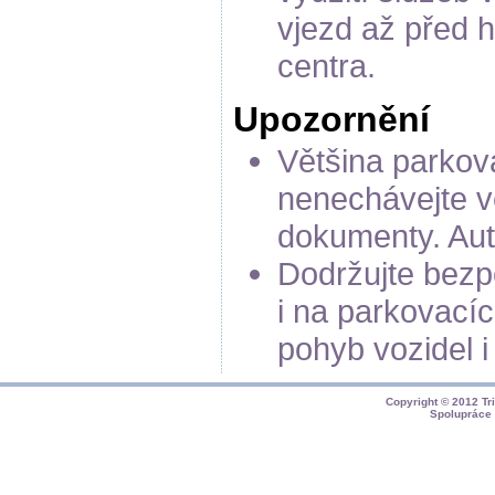
vjezd až před 
centra.
Upozornění
Většina parkov
nenechávejte v
dokumenty. Aut
Dodržujte bezpe
i na parkovací
pohyb vozidel i
Copyright © 2012
Tr
Spolupráce