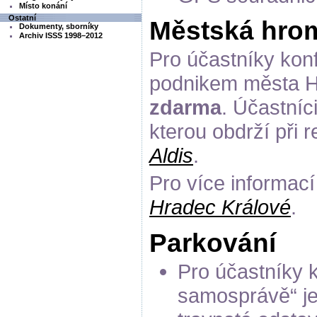
Místo konání
Ostatní
Městská hro
Dokumenty, sborníky
Archiv ISSS 1998–2012
Pro účastníky kon
podnikem města Hr
zdarma
. Účastníc
kterou obdrží při r
Aldis
.
Pro více informací
Hradec Králové
.
Parkování
Pro účastníky k
samosprávě“ je