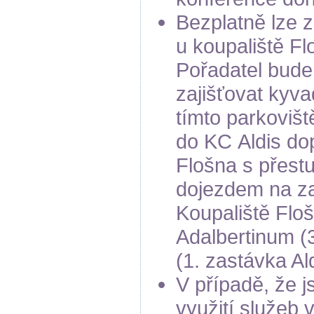
Bezplatně lze z
u koupaliště Fl
Pořadatel bude
zajišťovat kyv
tímto parkoviš
do KC Aldis do
Flošna s přest
dojezdem na za
Koupaliště Floš
Adalbertinum (3
(1. zastávka Al
V případě, že j
využití služeb 