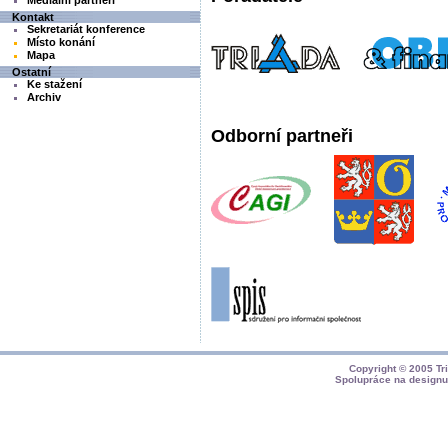
Mediální partneři
Kontakt
Sekretariát konference
Místo konání
Mapa
Ostatní
Ke stažení
Archiv
Odborní partneři
Copyright © 2005
Tr
Spolupráce na design