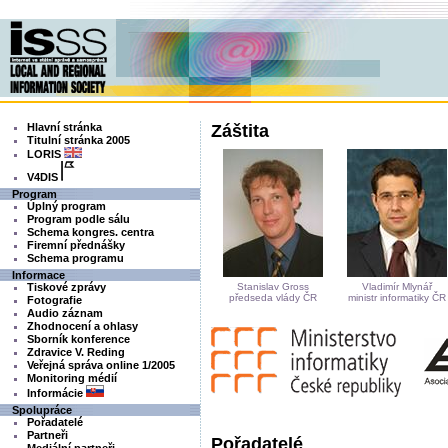
Hlavní stránka
Záštita
Titulní stránka 2005
LORIS
V4DIS
Program
Úplný program
Program podle sálu
Schema kongres. centra
Firemní přednášky
Schema programu
Informace
Tiskové zprávy
Stanislav Gross
Vladimír Mlynář
předseda vlády ČR
ministr informatiky ČR
Fotografie
Audio záznam
Zhodnocení a ohlasy
Sborník konference
Zdravice V. Reding
Veřejná správa online 1/2005
Monitoring médií
Informácie
Spolupráce
Pořadatelé
Partneři
Pořadatelé