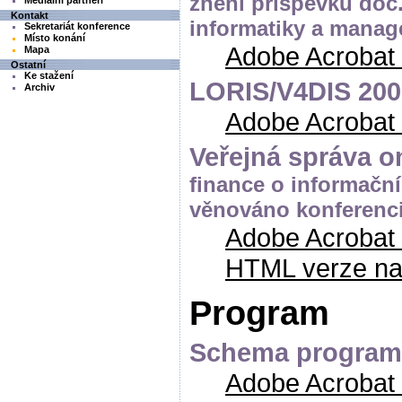
znění příspěvku doc.
Mediální partneři
Kontakt
informatiky a manag
Sekretariát konference
Místo konání
Adobe Acrobat
Mapa
Ostatní
Ke stažení
LORIS/V4DIS 200
Archiv
Adobe Acrobat
Veřejná správa o
finance o informační
věnováno konferenci
Adobe Acrobat
HTML verze n
Program
Schema program
Adobe Acrobat