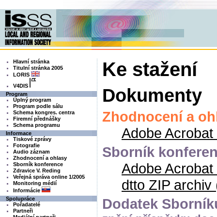
Hlavní stránka
Ke stažení
Titulní stránka 2005
LORIS
V4DIS
Dokumenty
Program
Úplný program
Program podle sálu
Zhodnocení a oh
Schema kongres. centra
Firemní přednášky
Schema programu
Adobe Acrobat
Informace
Tiskové zprávy
Fotografie
Sborník konfere
Audio záznam
Zhodnocení a ohlasy
Adobe Acrobat
Sborník konference
Zdravice V. Reding
Veřejná správa online 1/2005
dtto ZIP archiv
Monitoring médií
Informácie
Spolupráce
Dodatek Sborník
Pořadatelé
Partneři