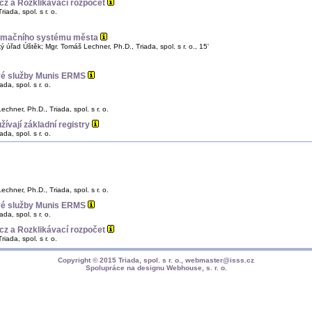
.cz a Rozklikávací rozpočet
iada, spol. s r. o.
ormačního systému města
 úřad Úštěk; Mgr. Tomáš Lechner, Ph.D., Triada, spol. s r. o., 15'
ové služby Munis ERMS
da, spol. s r. o.
echner, Ph.D., Triada, spol. s r. o.
ívají základní registry
da, spol. s r. o.
echner, Ph.D., Triada, spol. s r. o.
ové služby Munis ERMS
da, spol. s r. o.
.cz a Rozklikávací rozpočet
iada, spol. s r. o.
Copyright © 2015
Triada, spol. s r. o.
,
webmaster@isss.cz
Spolupráce na designu
Webhouse, s. r. o.