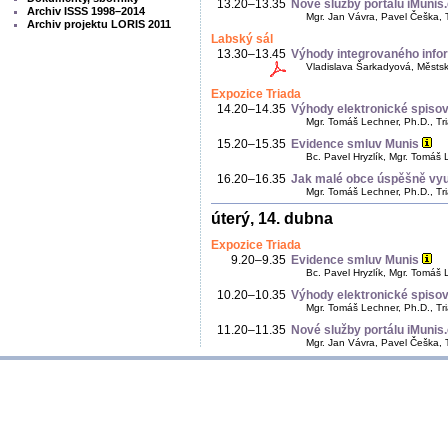
13.20–13.35
Nové služby portálu iMunis
Archiv ISSS 1998–2014
Mgr. Jan Vávra, Pavel Češka, Tr
Archiv projektu LORIS 2011
Labský sál
13.30–13.45
Výhody integrovaného inf
Vladislava Šarkadyová, Městský
Expozice Triada
14.20–14.35
Výhody elektronické spis
Mgr. Tomáš Lechner, Ph.D., Tria
15.20–15.35
Evidence smluv Munis
Bc. Pavel Hryzlík, Mgr. Tomáš L
16.20–16.35
Jak malé obce úspěšně využ
Mgr. Tomáš Lechner, Ph.D., Tria
úterý, 14. dubna
Expozice Triada
9.20–9.35
Evidence smluv Munis
Bc. Pavel Hryzlík, Mgr. Tomáš L
10.20–10.35
Výhody elektronické spis
Mgr. Tomáš Lechner, Ph.D., Tria
11.20–11.35
Nové služby portálu iMunis
Mgr. Jan Vávra, Pavel Češka, Tr