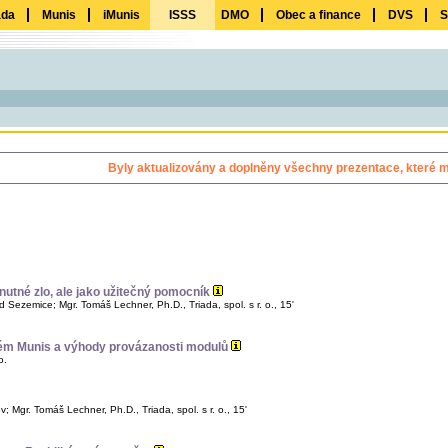
ada
Munis
iMunis
ISSS
DMO
Obec a finance
DVS
S
Byly aktualizovány a doplněny všechny prezentace, které m
 nutné zlo, ale jako užitečný pomocník
d Sezemice; Mgr. Tomáš Lechner, Ph.D., Triada, spol. s r. o., 15'
ém Munis a výhody provázanosti modulů
o.
Mgr. Tomáš Lechner, Ph.D., Triada, spol. s r. o., 15'