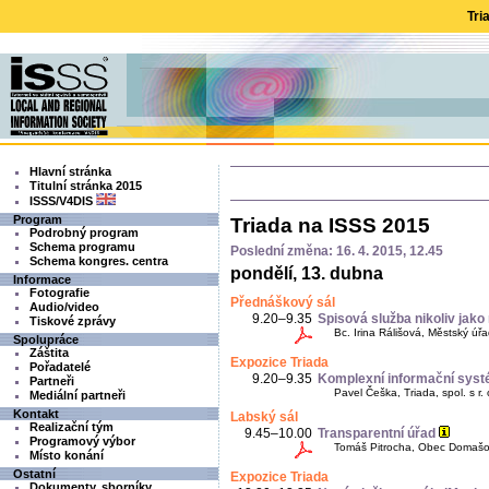
Tri
Hlavní stránka
Titulní stránka 2015
ISSS/V4DIS
Program
Triada na ISSS 2015
Podrobný program
Schema programu
Poslední změna: 16. 4. 2015, 12.45
Schema kongres. centra
pondělí, 13. dubna
Informace
Fotografie
Přednáškový sál
Audio/video
9.20–9.35
Spisová služba nikoliv jako
Tiskové zprávy
Bc. Irina Rálišová, Městský úřa
Spolupráce
Záštita
Expozice Triada
Pořadatelé
9.20–9.35
Komplexní informační syst
Partneři
Pavel Češka, Triada, spol. s r. 
Mediální partneři
Kontakt
Labský sál
Realizační tým
9.45–10.00
Transparentní úřad
Programový výbor
Tomáš Pitrocha, Obec Domašov; 
Místo konání
Ostatní
Expozice Triada
Dokumenty, sborníky