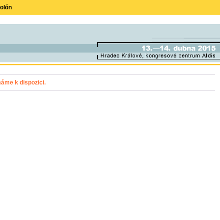
olón
áme k dispozici.