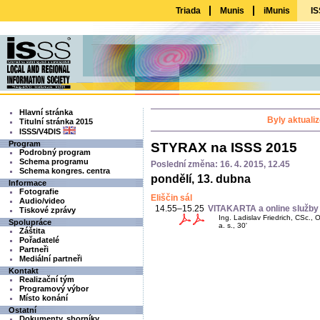
Triada
Munis
iMunis
IS
Hlavní stránka
Byly aktuali
Titulní stránka 2015
ISSS/V4DIS
Program
STYRAX na ISSS 2015
Podrobný program
Schema programu
Poslední změna: 16. 4. 2015, 12.45
Schema kongres. centra
pondělí, 13. dubna
Informace
Fotografie
Eliščin sál
Audio/video
14.55–15.25
VITAKARTA a online služb
Tiskové zprávy
Ing. Ladislav Friedrich, CSc.
Spolupráce
a. s., 30'
Záštita
Pořadatelé
Partneři
Mediální partneři
Kontakt
Realizační tým
Programový výbor
Místo konání
Ostatní
Dokumenty, sborníky