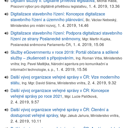
Digitální služby II: Digitálně přívětivá legislativa
,
Michal Rada,
,
1. 4. 2019, 13.36
Pracovní výbor pro digitálně přívětivou legislativu
Digitalizace stavebního řízení: Koncepce digitalizace
stavebního řízení a územního plánování
,
Bc. Václav Nebeský,
,
1. 4. 2019, 14.46
Ministerstvo pro místní rozvoj
Digitalizace stavebního řízení: Podpora digitalizaci stavebního
řízení ze strany Poslanecké sněmovny
,
Mgr. Martin Kupka,
,
1. 4. 2019, 15.06
Poslanecká sněmovna Parlamentu ČR
Služby eGovernmentu v roce 2019: Portál občana a sdílené
služby – zkušenosti s připojováním
,
Ing. Roman Vrba, Ministerstvo
vnitra; Ing. Pavel Matějka, Národní agentura pro komunikační a
,
1. 4. 2019, 15.56
informační technologie, s. p.
Další vývoj organizace veřejné správy v ČR: Vize moderního
státu
,
,
2. 4. 2019, 9.32
Ing. Mgr. David Sláma, Ministerstvo vnitra
Další vývoj organizace veřejné správy v ČR: Koncepce
veřejné správy po roce 2021
,
,
Mgr. Lucie Paličková
2. 4. 2019, 9.57
Další vývoj organizace veřejné správy v ČR: Členění a
dostupnost veřejné správy
,
,
Mgr. Jakub Jaňura, Ministerstvo vnitra
2. 4. 2019, 10.11