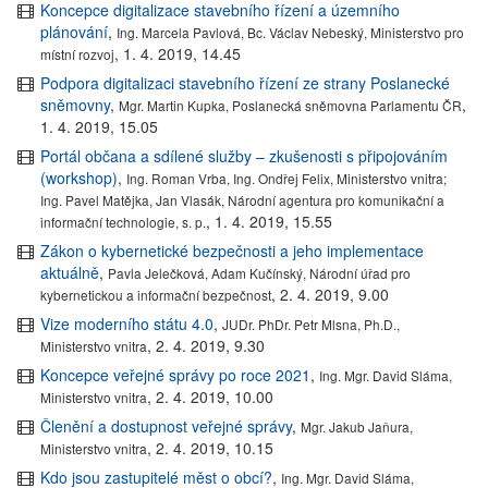
Koncepce digitalizace stavebního řízení a územního
plánování
,
Ing. Marcela Pavlová, Bc. Václav Nebeský, Ministerstvo pro
,
1. 4. 2019, 14.45
místní rozvoj
Podpora digitalizaci stavebního řízení ze strany Poslanecké
sněmovny
,
,
Mgr. Martin Kupka, Poslanecká sněmovna Parlamentu ČR
1. 4. 2019, 15.05
Portál občana a sdílené služby – zkušenosti s připojováním
(workshop)
,
Ing. Roman Vrba, Ing. Ondřej Felix, Ministerstvo vnitra;
Ing. Pavel Matějka, Jan Vlasák, Národní agentura pro komunikační a
,
1. 4. 2019, 15.55
informační technologie, s. p.
Zákon o kybernetické bezpečnosti a jeho implementace
aktuálně
,
Pavla Jelečková, Adam Kučínský, Národní úřad pro
,
2. 4. 2019, 9.00
kybernetickou a informační bezpečnost
Vize moderního státu 4.0
,
JUDr. PhDr. Petr Mlsna, Ph.D.,
,
2. 4. 2019, 9.30
Ministerstvo vnitra
Koncepce veřejné správy po roce 2021
,
Ing. Mgr. David Sláma,
,
2. 4. 2019, 10.00
Ministerstvo vnitra
Členění a dostupnost veřejné správy
,
Mgr. Jakub Jaňura,
,
2. 4. 2019, 10.15
Ministerstvo vnitra
Kdo jsou zastupitelé měst o obcí?
,
Ing. Mgr. David Sláma,