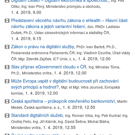
Ing. Petr
,
Očko, Ing. Ivan Pilný, Ministerstvo průmyslu a obchodu
1. 4. 2019, 9.00
Představení věcného návrhu zákona o eHealth – Hlavní části
návrhu zákona a jejich variantní řešení
,
doc. RNDr. Ladislav
,
Dušek, Ph.D., Ústav zdravotnických informací a statistiky ČR
1. 4. 2019, 9.15
Zákon o právu na digitální služby
,
PhDr. Ivan Bartoš, Ph.D.,
Poslanecká sněmovna Parlamentu ČR; Ing. Vladimír Dzurilla, Úřad vlády
,
1. 4. 2019, 12.00
ČR; Mgr. Zdeněk Zajíček, ICT Unie, z. s.
Stav příprav eGovernment cloudu v ČR
,
Ing. Miroslav Tůma,
,
1. 4. 2019, 12.00
Ph.D., Ministerstvo vnitra
Může Evropa uspět v digitální budoucnosti při zachování
svých principů a hodnot?
,
Mgr. et Mgr. Věra Jourová, Evropská
,
1. 4. 2019, 12.00
komise
Česká spořitelna – průkopník otevřeného bankovnictví
,
Martin
,
1. 4. 2019, 12.50
Medek, Česká spořitelna, a. s.
Standard digitálních služeb
,
Ing. Roman Vrba, Ing. Petr Kuchař, Ing.
Ondřej Felix, Ing. Jiří Kárník, Ing. David Šetina, Michal Bláha,
,
1. 4. 2019, 12.55
Ministerstvo vnitra