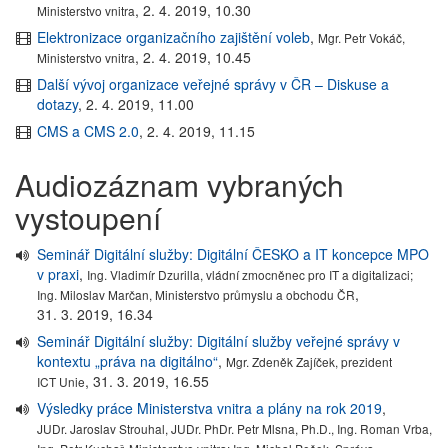
,
2. 4. 2019, 10.30
Ministerstvo vnitra
Elektronizace organizačního zajištění voleb
,
Mgr. Petr Vokáč,
,
2. 4. 2019, 10.45
Ministerstvo vnitra
Další vývoj organizace veřejné správy v ČR – Diskuse a
dotazy
,
2. 4. 2019, 11.00
CMS a CMS 2.0
,
2. 4. 2019, 11.15
Audiozáznam vybraných
vystoupení
Seminář Digitální služby: Digitální ČESKO a IT koncepce MPO
v praxi
,
Ing. Vladimír Dzurilla, vládní zmocněnec pro IT a digitalizaci;
,
Ing. Miloslav Marčan, Ministerstvo průmyslu a obchodu ČR
31. 3. 2019, 16.34
Seminář Digitální služby: Digitální služby veřejné správy v
kontextu „práva na digitálno“
,
Mgr. Zdeněk Zajíček, prezident
,
31. 3. 2019, 16.55
ICT Unie
Výsledky práce Ministerstva vnitra a plány na rok 2019
,
JUDr. Jaroslav Strouhal, JUDr. PhDr. Petr Mlsna, Ph.D., Ing. Roman Vrba,