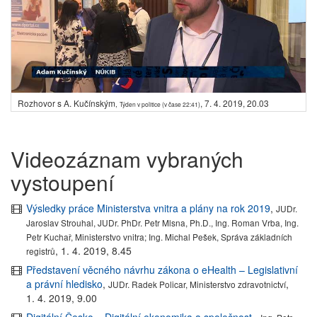
Rozhovor s A. Kučínským
,
7. 4. 2019, 20.03
,
Týden v politice (v čase 22:41)
Videozáznam vybraných
vystoupení
Výsledky práce Ministerstva vnitra a plány na rok 2019
,
JUDr.
Jaroslav Strouhal, JUDr. PhDr. Petr Mlsna, Ph.D., Ing. Roman Vrba, Ing.
Petr Kuchař, Ministerstvo vnitra; Ing. Michal Pešek, Správa základních
,
1. 4. 2019, 8.45
registrů
Představení věcného návrhu zákona o eHealth – Legislativní
a právní hledisko
,
,
JUDr. Radek Policar, Ministerstvo zdravotnictví
1. 4. 2019, 9.00
Digitální Česko – Digitální ekonomika a společnost,
,