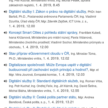
Ing. Petr Kuchař, Ministerstvo vnitra; Ing. Michal Pešek, Správa
,
1. 4. 2019, 8.45
základních registrů
Digitální služby I: Zákon o právu na digitální služby
,
PhDr. Ivan
Bartoš, Ph.D., Poslanecká sněmovna Parlamentu ČR; Ing. Vladimír
,
Dzurilla, Úřad vlády ČR; Mgr. Zdeněk Zajíček, ICT Unie, z. s.
1. 4. 2019, 12.00
Koncept Smart Cities z pohledu státní správy
,
František Kubeš,
Ivana Križanová, Ministerstvo pro místní rozvoj; Pavla Vidanová,
Ministerstvo životního prostředí; Vladimír Sochor, Ministerstvo průmyslu a
,
1. 4. 2019, 12.00
obchodu
Stav příprav eGovernment cloudu v ČR
,
Ing. Miroslav Tůma,
,
1. 4. 2019, 12.02
Ph.D., Ministerstvo vnitra
Digitalizace společnosti: Může Evropa uspět v digitální
budoucnosti při zachování svých principů a hodnot?
,
Mgr. et
,
1. 4. 2019, 12.03
Mgr. Věra Jourová, Evropská komise
Digitální služby II: Standard digitálních služeb
,
Ing. Roman Vrba,
Ing. Petr Kuchař, Ing. Ondřej Felix, Ing. Jiří Kárník, Ing. David Šetina,
,
1. 4. 2019, 12.55
Michal Bláha, Ministerstvo vnitra
Digitální služby II: Česká pošta partner státu
,
Mgr. Andrea
,
1. 4. 2019, 13.21
Barešová, Česká pošta, s. p.