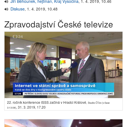
Jiří Běhounek, hejtman, Kraj Vysočina
,
1. 4. 2019, 10.46
Diskuse
,
1. 4. 2019, 10.48
Zpravodajství České televize
22. ročník konference ISSS začíná v Hradci Králové
,
Studio ČT24 (v čase
,
31. 3. 2019, 17.20
3:13:08)