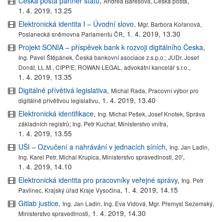
Česká pošta partner státu
,
,
Andrea Barešová, Česká pošta
1. 4. 2019, 13.25
Elektronická identita I – Úvodní slovo
,
Mgr. Barbora Kořanová,
,
1. 4. 2019, 13.30
Poslanecká sněmovna Parlamentu ČR
Projekt SONIA – příspěvek bank k rozvoji digitálního Česka
,
Ing. Pavel Štěpánek, Česká bankovní asociace z.s.p.o.; JUDr. Josef
,
Donát, LL.M., CIPP/E, ROWAN LEGAL, advokátní kancelář s.r.o.
1. 4. 2019, 13.35
Digitálně přívětivá legislativa
,
Michal Rada, Pracovní výbor pro
,
1. 4. 2019, 13.40
digitálně přívětivou legislativu
Elektronická identifikace
,
Ing. Michal Pešek, Josef Knotek, Správa
,
základních registrů; Ing. Petr Kuchař, Ministerstvo vnitra
1. 4. 2019, 13.55
UŠI – Ozvučení a nahrávání v jednacích síních
,
Ing. Jan Ladin,
,
Ing. Karel Petr, Michal Krupica, Ministerstvo spravedlnosti, 20'
1. 4. 2019, 14.10
Elektronická identita pro pracovníky veřejné správy
,
Ing. Petr
,
1. 4. 2019, 14.15
Pavlinec, Krajský úřad Kraje Vysočina
Gitlab justice
,
Ing. Jan Ladin, Ing. Eva Vidová, Mgr. Přemysl Sezemský,
,
1. 4. 2019, 14.30
Ministerstvo spravedlnosti