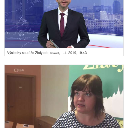
Výsledky soutěže Zlatý erb
,
1. 4. 2019, 19.43
,
Události