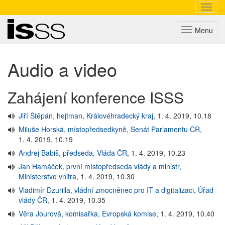
Navig
Triada
Menu
Audio a video
Zahájení konference ISSS
Jiří Štěpán, hejtman, Královéhradecký kraj
,
1. 4. 2019, 10.18
Miluše Horská, místopředsedkyně, Senát Parlamentu ČR
,
1. 4. 2019, 10.19
Andrej Babiš, předseda, Vláda ČR
,
1. 4. 2019, 10.23
Jan Hamáček, první místopředseda vlády a ministr,
Ministerstvo vnitra
,
1. 4. 2019, 10.30
Vladimír Dzurilla, vládní zmocněnec pro IT a digitalizaci, Úřad
vlády ČR
,
1. 4. 2019, 10.35
Věra Jourová, komisařka, Evropská komise
,
1. 4. 2019, 10.40