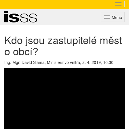
Navig
Triada
Menu
Kdo jsou zastupitelé měst
o obcí?
Ing. Mgr. David Sláma, Ministerstvo vnitra,
2. 4. 2019, 10.30