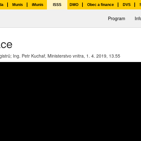
da
Munis
iMunis
ISSS
DMO
Obec a finance
DVS
Program
In
ace
strů; Ing. Petr Kuchař, Ministerstvo vnitra,
1. 4. 2019, 13.55