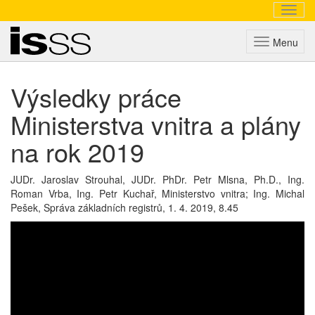
Navig
Triada
Menu
Výsledky práce
Ministerstva vnitra a plány
na rok 2019
JUDr. Jaroslav Strouhal, JUDr. PhDr. Petr Mlsna, Ph.D., Ing.
Roman Vrba, Ing. Petr Kuchař, Ministerstvo vnitra; Ing. Michal
Pešek, Správa základních registrů,
1. 4. 2019, 8.45