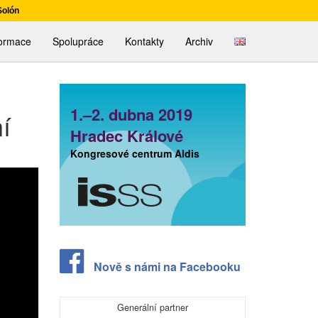
Solón
English
formace
Spolupráce
Kontakty
Archiv
1.–2. dubna 2019
í
Hradec Králové
Kongresové centrum Aldis
Nově s námi na Facebooku
Generální partner