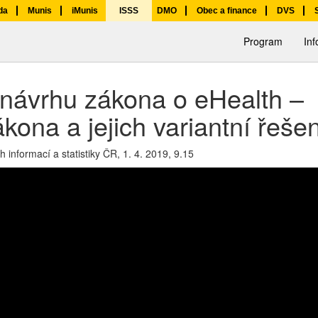
da
Munis
iMunis
ISSS
DMO
Obec a finance
DVS
Program
In
návrhu zákona o eHealth –
kona a jejich variantní řešen
 informací a statistiky ČR,
1. 4. 2019, 9.15