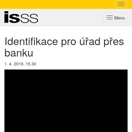
Navig
Triada
Menu
Identifikace pro úřad přes
banku
1. 4. 2019, 15.30